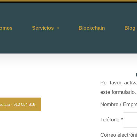
somos
Servicios
Blockchain
Blog
 Puerta del Angel
Por favor, acti
ta Del Angel
este formulario.
Nombre / Empr
ediata - 910 054 818
Teléfono
*
s Puerta Del Angel
ón, discreción y resultados
Correo electrón