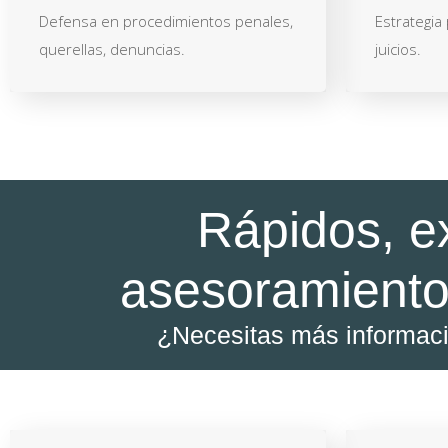
Defensa en procedimientos penales,
Estrategia
querellas, denuncias.
juicios.
Rápidos, e
asesoramiento
¿Necesitas más informac