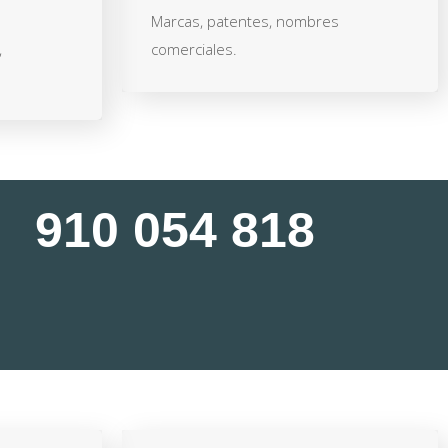
Marcas, patentes, nombres
,
comerciales.
910 054 818