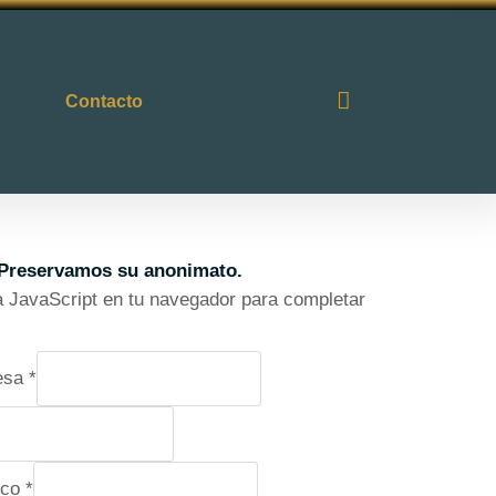
Contacto
Preservamos su anonimato.
va JavaScript en tu navegador para completar
esa
*
ico
*