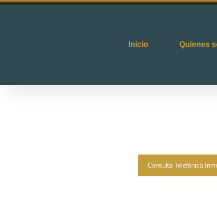
Inicio
Quienes 
Zero Fiscal
»
Abogado
Abogado Puer
Consulta Telefónica Inm
Despacho De Abogado
Tu defensa legal con precisi