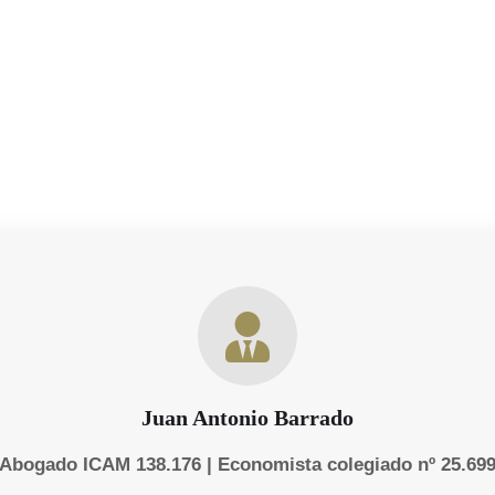
onsolidado nuestra presencia
o
Juan Antonio Barrado
Abogado ICAM 138.176 | Economista colegiado nº 25.69