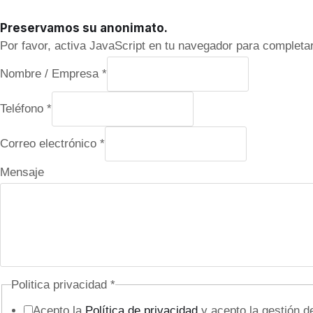
Preservamos su anonimato.
Por favor, activa JavaScript en tu navegador para completar
Nombre / Empresa
*
P
Teléfono
*
o
Correo electrónico
*
l
i
Mensaje
t
i
c
a
N
Politica privacidad
*
o
Acepto la
Política de privacidad
y acepto la gestión d