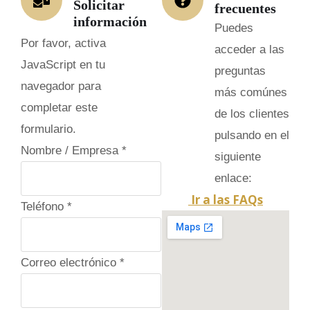
Solicitar
frecuentes
información
Puedes
Por favor, activa
acceder a las
JavaScript en tu
preguntas
navegador para
más comúnes
completar este
de los clientes
formulario.
pulsando en el
C
Nombre / Empresa
*
siguiente
a
enlace:
m
Ir a las FAQs
Teléfono
*
p
o
o
Correo electrónico
*
c
u