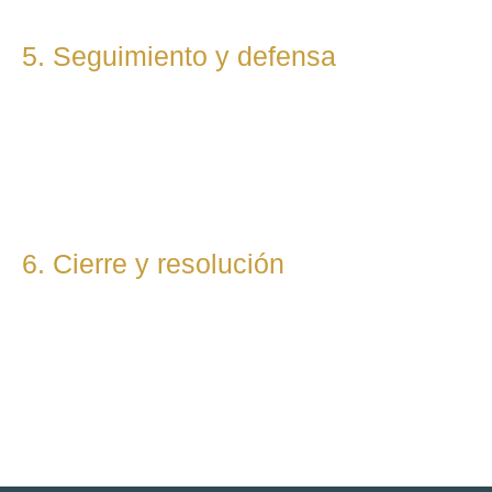
5. Seguimiento y defensa
Te representamos en todas las fases del procedimiento,
ya sea vía judicial o extrajudicial. Nuestra prioridad es lograr
la mejor solución, anticipándonos a riesgos y defendiendo
tu posición con firmeza.
6. Cierre y resolución
Una vez alcanzada la resolución, te entregamos toda la
documentación final y te asesoramos sobre los pasos
posteriores si los hubiera (ejecución, recursos, etc.).