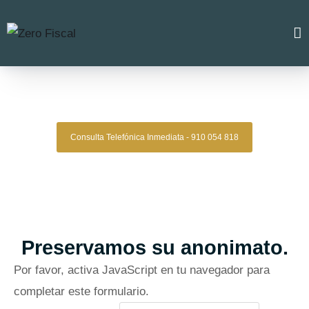
Zero Fiscal
»
Abogado ribadeo
Abogado Ribadeo
Consulta Telefónica Inmediata - 910 054 818
Despacho De Abogados Ribadeo
Tu defensa legal con precisión, discreción y resultados
comprobados.
Asesoría de alto nivel para clientes que exigen
lo mejor.
Oficinas en Madrid
Preservamos su anonimato.
Por favor, activa JavaScript en tu navegador para
completar este formulario.