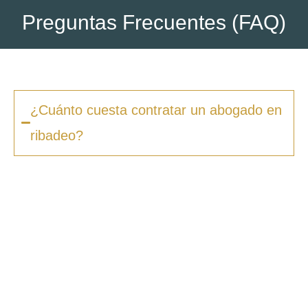
Preguntas Frecuentes (FAQ)
¿Cuánto cuesta contratar un abogado en
ribadeo?
Los honorarios varían según la complejidad
del caso y el tipo de procedimiento. En
Zero
Fiscal
, ofrecemos presupuestos claros desde
la primera consulta, sin sorpresas ni costes
ocultos. Además, en muchos casos ofrecemos
facilidades de pago.