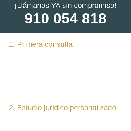
¡Llámanos YA sin compromiso!
910 054 818
1. Primera consulta
Analizamos tu caso en profundidad mediante una
reunión presencial (En nuestras oficinas en
Torrelodones, Madrid) u online. Escuchamos tu
situación, resolvemos dudas iniciales y valoramos
posibles vías de actuación.
2. Estudio jurídico personalizado
Nuestro equipo evalúa el caso desde un enfoque
técnico y estratégico. Si es necesario, asignamos a