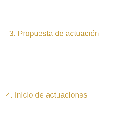
abogados especialistas según la materia implicada
(laboral, penal, fiscal, etc.).
3. Propuesta de actuación
Te presentamos una hoja de ruta legal clara: qué pasos
seguiremos, qué plazos estimamos y qué resultados
podemos prever. Todo con total transparencia.
4. Inicio de actuaciones
Redactamos, presentamos o respondemos escritos,
demandas, reclamaciones o negociaciones en nombre del
cliente. Mantenemos una comunicación constante y directa
durante todo el proceso.