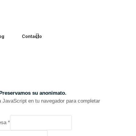
og
Contacto
Preservamos su anonimato.
va JavaScript en tu navegador para completar
esa
*