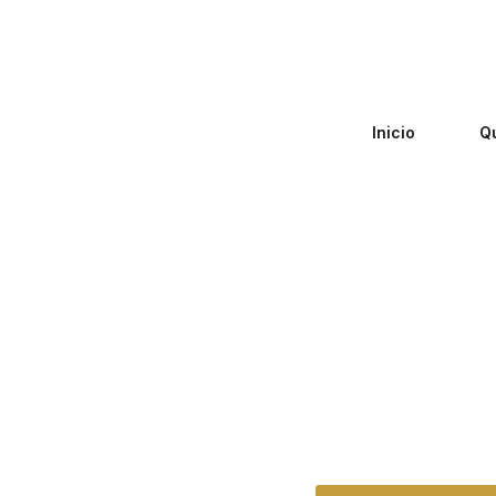
Inicio
Q
Zero Fiscal
»
Abogado San
Abogado San 
Hena