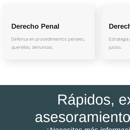
Derecho Penal
Derec
Defensa en procedimientos penales,
Estrategia
querellas, denuncias.
juicios.
Rápidos, e
asesoramiento
¿Necesitas más informac