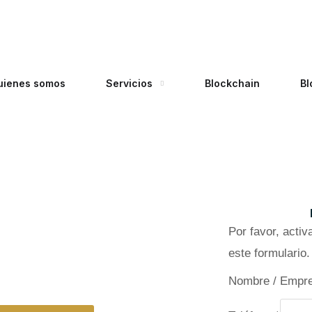
uienes somos
Servicios
Blockchain
Bl
 fernando de henares
Por favor, acti
Fernando De
este formulario.
res
Nombre / Empr