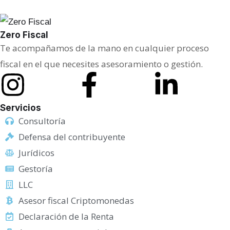
i
c
a
Zero Fiscal
Te acompañamos de la mano en cualquier proceso
C
fiscal en el que necesites asesoramiento o gestión.
o
r
r
Servicios
e
Consultoría
o
Defensa del contribuyente
Jurídicos
Gestoría
LLC
Asesor fiscal Criptomonedas
Declaración de la Renta