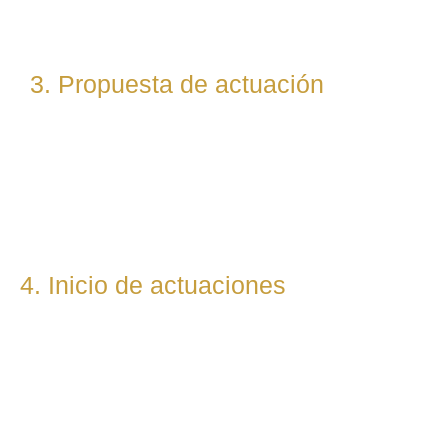
(laboral, penal, fiscal, etc.).
3. Propuesta de actuación
Te presentamos una hoja de ruta legal clara: qué pasos
seguiremos, qué plazos estimamos y qué resultados
podemos prever. Todo con total transparencia.
4. Inicio de actuaciones
Redactamos, presentamos o respondemos escritos,
demandas, reclamaciones o negociaciones en nombre del
cliente. Mantenemos una comunicación constante y directa
durante todo el proceso.