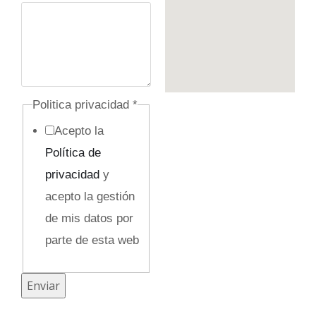
r
i
v
a
c
Politica privacidad
*
i
Acepto la
d
Política de
a
privacidad
y
d
acepto la gestión
P
de mis datos por
o
parte de esta web
l
i
Enviar
t