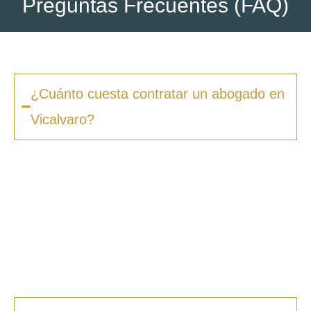
Preguntas Frecuentes (FAQ)
¿Cuánto cuesta contratar un abogado en
Vicalvaro?
Los honorarios varían según la complejidad
del caso y el tipo de procedimiento. En
Zero
Fiscal
, ofrecemos presupuestos claros desde
la primera consulta, sin sorpresas ni costes
ocultos. Además, en muchos casos ofrecemos
facilidades de pago.