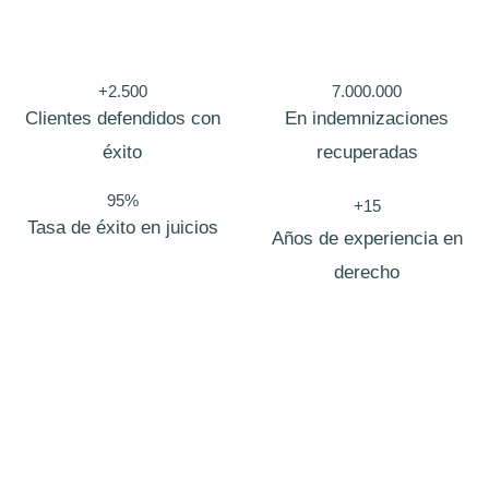
o
r
r
+2.500
7.000.000
e
Clientes defendidos con
En indemnizaciones
o
éxito
recuperadas
o
95%
+15
c
Tasa de éxito en juicios
Años de experiencia en
u
derecho
l
t
o
P
o
Bufete de abogados Vicalvaro
l
i
En
Zero Fiscal
, nacimos con una visión clara: redefinir la