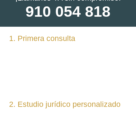
910 054 818
1. Primera consulta
Analizamos tu caso en profundidad mediante una
reunión presencial (En nuestras oficinas en
Torrelodones, Madrid) u online. Escuchamos tu
situación, resolvemos dudas iniciales y valoramos
posibles vías de actuación.
2. Estudio jurídico personalizado
Nuestro equipo evalúa el caso desde un enfoque
técnico y estratégico. Si es necesario, asignamos a
abogados especialistas según la materia implicada