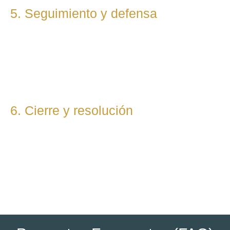
5. Seguimiento y defensa
Te representamos en todas las fases del procedimiento,
ya sea vía judicial o extrajudicial. Nuestra prioridad es lograr
la mejor solución, anticipándonos a riesgos y defendiendo
tu posición con firmeza.
6. Cierre y resolución
Una vez alcanzada la resolución, te entregamos toda la
documentación final y te asesoramos sobre los pasos
posteriores si los hubiera (ejecución, recursos, etc.).