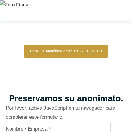
Zero Fiscal
»
Abogado Vicalvaro
Abogado Vicalvaro
Consulta Telefónica Inmediata - 910 054 818
Despacho De Abogados Vicalvaro
Tu defensa legal con precisión, discreción y resultados
comprobados.
Asesoría de alto nivel para clientes que exigen
lo mejor.
Oficinas en Madrid
Preservamos su anonimato.
Por favor, activa JavaScript en tu navegador para
completar este formulario.
Nombre / Empresa
*