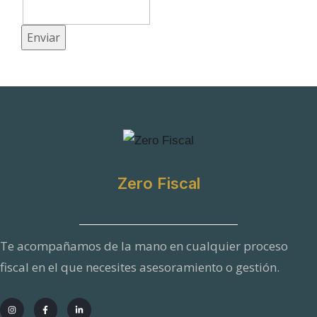
n
i
Enviar
c
o
N
o
m
b
Zero Fiscal
r
e
M
Te acompañamos de la mano en cualquier proceso
e
fiscal en el que necesites asesoramiento o gestión.
n
s
a