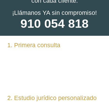
con cada cliente:
¡Llámanos YA sin compromiso!
910 054 818
1. Primera consulta
Analizamos tu caso en profundidad mediante una
reunión presencial (En nuestras oficinas en
Torrelodones, Madrid) u online. Escuchamos tu
situación, resolvemos dudas iniciales y valoramos
posibles vías de actuación.
2. Estudio jurídico personalizado
Nuestro equipo evalúa el caso desde un enfoque