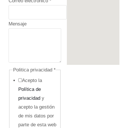
Correo electrónico
*
Mensaje
e
Politica privacidad
*
l
Acepto la
e
Política de
c
privacidad
y
t
acepto la gestión
r
de mis datos por
ó
parte de esta web