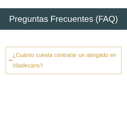
Preguntas Frecuentes (FAQ)
¿Cuánto cuesta contratar un abogado en
Viladecans?
Los honorarios varían según la complejidad
del caso y el tipo de procedimiento. En
Zero
Fiscal
, ofrecemos presupuestos claros desde
la primera consulta, sin sorpresas ni costes
ocultos. Además, en muchos casos ofrecemos