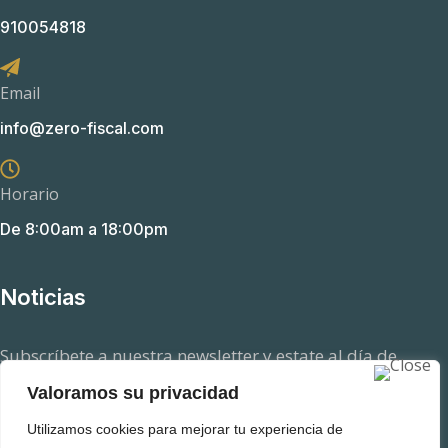
910054818
Email
info@zero-fiscal.com
Horario
De 8:00am a 18:00pm
Noticias
Subscríbete a nuestra newsletter y estate al día de
aquellas novedades en el ámbito fiscal que pueden
Valoramos su privacidad
afectarte.
Utilizamos cookies para mejorar tu experiencia de