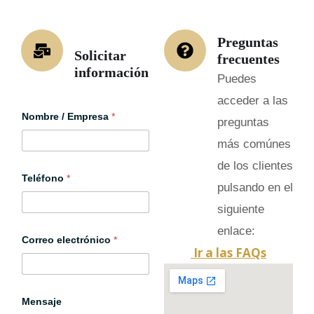
Preguntas
Solicitar
frecuentes
información
Puedes
acceder a las
C
Nombre / Empresa
*
a
preguntas
m
p
más comúnes
o
de los clientes
P
o
Teléfono
*
pulsando en el
l
i
siguiente
t
i
enlace:
c
Correo electrónico
*
a
Ir a las FAQs
Mensaje