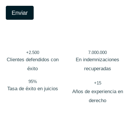
i
c
a
Enviar
C
o
r
r
e
o
T
e
+2.500
7.000.000
l
Clientes defendidos con
En indemnizaciones
é
f
éxito
recuperadas
o
n
o
95%
+15
Tasa de éxito en juicios
Años de experiencia en
derecho