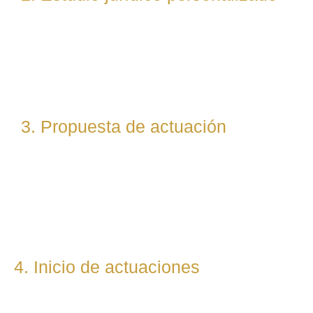
Nuestro equipo evalúa el caso desde un enfoque
técnico y estratégico. Si es necesario, asignamos a
abogados especialistas según la materia implicada
(laboral, penal, fiscal, etc.).
3. Propuesta de actuación
Te presentamos una hoja de ruta legal clara: qué pasos
seguiremos, qué plazos estimamos y qué resultados
podemos prever. Todo con total transparencia.
4. Inicio de actuaciones
Redactamos, presentamos o respondemos escritos,
demandas, reclamaciones o negociaciones en nombre del