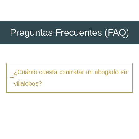
Preguntas Frecuentes (FAQ)
¿Cuánto cuesta contratar un abogado en
villalobos?
Los honorarios varían según la complejidad
del caso y el tipo de procedimiento. En
Zero
Fiscal
, ofrecemos presupuestos claros desde
la primera consulta, sin sorpresas ni costes