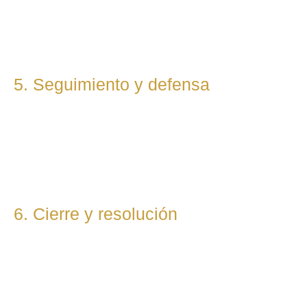
cliente. Mantenemos una comunicación constante y directa
durante todo el proceso.
5. Seguimiento y defensa
Te representamos en todas las fases del procedimiento,
ya sea vía judicial o extrajudicial. Nuestra prioridad es lograr
la mejor solución, anticipándonos a riesgos y defendiendo
tu posición con firmeza.
6. Cierre y resolución
Una vez alcanzada la resolución, te entregamos toda la
documentación final y te asesoramos sobre los pasos
posteriores si los hubiera (ejecución, recursos, etc.).