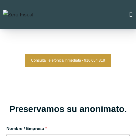
Zero Fiscal
»
Abogado villalobos
Abogado Villalobos
Consulta Telefónica Inmediata - 910 054 818
Despacho De Abogados Villalobos
Tu defensa legal con precisión, discreción y resultados
comprobados.
Asesoría de alto nivel para clientes que exigen
lo mejor.
Oficinas en Madrid
Preservamos su anonimato.
Nombre / Empresa
*