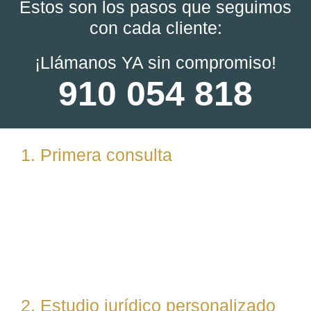
Estos son los pasos que seguimos
con cada cliente:
¡Llámanos YA sin compromiso!
910 054 818
1. Primera consulta
Analizamos tu caso en profundidad mediante una
reunión presencial (En nuestras oficinas en
Torrelodones, Madrid) u online. Escuchamos tu
situación, resolvemos dudas iniciales y valoramos
posibles vías de actuación.
2. Estudio jurídico personalizado