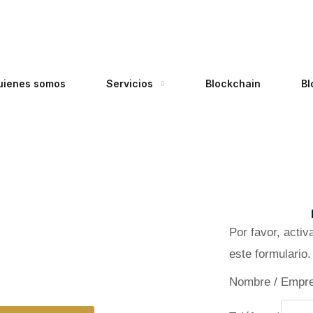
uienes somos
Servicios
Blockchain
Bl
lanueva de la cañada
Por favor, acti
anueva De La
este formulario.
ada
Nombre / Empr