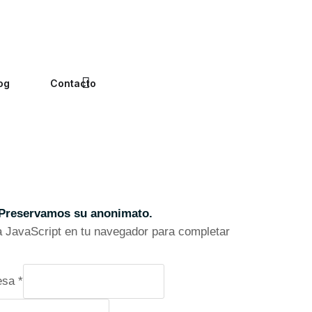
og
Contacto
Preservamos su anonimato.
va JavaScript en tu navegador para completar
esa
*