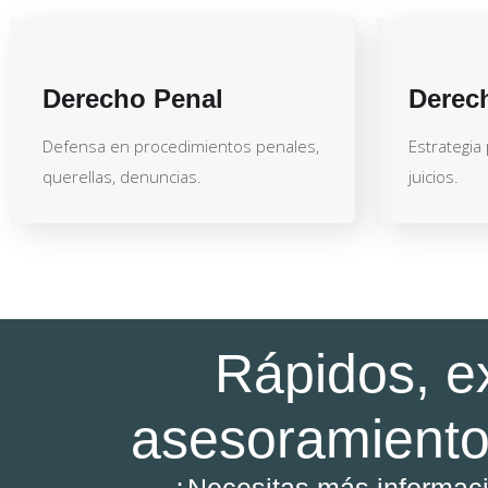
Derecho Penal
Derec
Defensa en procedimientos penales,
Estrategia
querellas, denuncias.
juicios.
Rápidos, e
asesoramiento
¿Necesitas más informac