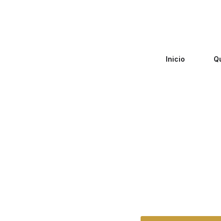
Inicio
Q
Zero Fiscal
»
Abogado Vil
Abogado Vill
Cañ