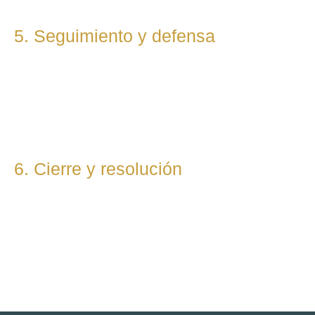
5. Seguimiento y defensa
Te representamos en todas las fases del procedimiento,
ya sea vía judicial o extrajudicial. Nuestra prioridad es lograr
la mejor solución, anticipándonos a riesgos y defendiendo
tu posición con firmeza.
6. Cierre y resolución
Una vez alcanzada la resolución, te entregamos toda la
documentación final y te asesoramos sobre los pasos
posteriores si los hubiera (ejecución, recursos, etc.).