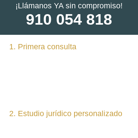
¡Llámanos YA sin compromiso!
910 054 818
1. Primera consulta
Analizamos tu caso en profundidad mediante una
reunión presencial (En nuestras oficinas en
Torrelodones, Madrid) u online. Escuchamos tu
situación, resolvemos dudas iniciales y valoramos
posibles vías de actuación.
2. Estudio jurídico personalizado
Nuestro equipo evalúa el caso desde un enfoque
técnico y estratégico. Si es necesario, asignamos a