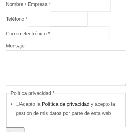
T
Nombre / Empresa
*
e
Teléfono
*
l
é
Correo electrónico
*
f
Mensaje
o
n
o
E
m
p
Politica privacidad
*
r
Acepto la
Política de privacidad
y acepto la
e
gestión de mis datos por parte de esta web
s
a