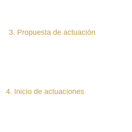
abogados especialistas según la materia implicada
(laboral, penal, fiscal, etc.).
3. Propuesta de actuación
Te presentamos una hoja de ruta legal clara: qué pasos
seguiremos, qué plazos estimamos y qué resultados
podemos prever. Todo con total transparencia.
4. Inicio de actuaciones
Redactamos, presentamos o respondemos escritos,
demandas, reclamaciones o negociaciones en nombre del
cliente. Mantenemos una comunicación constante y directa
durante todo el proceso.