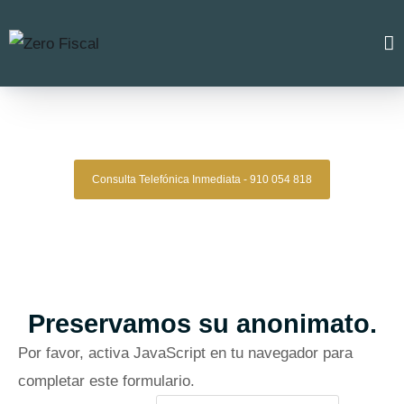
Zero Fiscal
»
Abogado Vinaros
Abogado Vinaros
Consulta Telefónica Inmediata - 910 054 818
Despacho De Abogados Vinaros
Tu defensa legal con precisión, discreción y resultados
comprobados.
Asesoría de alto nivel para clientes que exigen
lo mejor.
Oficinas en Madrid
Preservamos su anonimato.
Por favor, activa JavaScript en tu navegador para
completar este formulario.