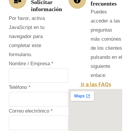
Solicitar
frecuentes
información
Puedes
Por favor, activa
acceder a las
JavaScript en tu
preguntas
navegador para
más comúnes
completar este
de los clientes
formulario.
pulsando en el
e
Nombre / Empresa
*
siguiente
l
enlace:
e
Ir a las FAQs
Teléfono
*
c
t
r
Correo electrónico
*
ó
n