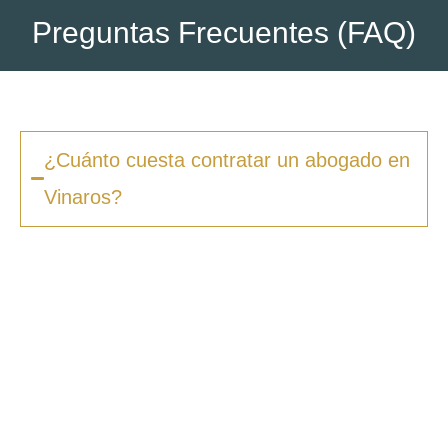
Preguntas Frecuentes (FAQ)
¿Cuánto cuesta contratar un abogado en
Vinaros?
Los honorarios varían según la complejidad
del caso y el tipo de procedimiento. En
Zero
Fiscal
, ofrecemos presupuestos claros desde
la primera consulta, sin sorpresas ni costes
ocultos. Además, en muchos casos ofrecemos
facilidades de pago.