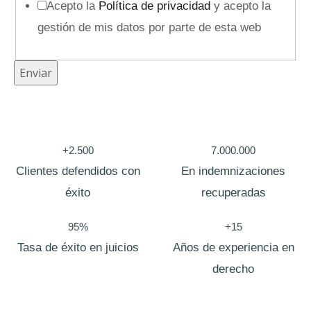
Acepto la
Política de privacidad
y acepto la
gestión de mis datos por parte de esta web
P
Enviar
o
l
i
+2.500
7.000.000
t
Clientes defendidos con
En indemnizaciones
i
éxito
recuperadas
c
a
95%
+15
M
Tasa de éxito en juicios
Años de experiencia en
e
derecho
n
s