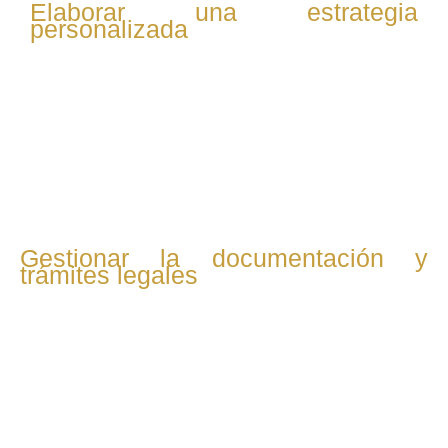
Elaborar una estrategia
personalizada
Diseñamos una estrategia legal adaptada a tu caso,
priorizando siempre la protección de tus intereses y el
bienestar de tu familia, buscando soluciones rápidas y
efectivas.
Gestionar la documentación y
trámites legales
Nos encargamos de preparar y presentar toda la
documentación necesaria, ya sea para iniciar un proceso
de divorcio, custodia o cualquier otro trámite familiar,
asegurando que todo esté en regla.