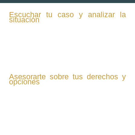
Escuchar tu caso y analizar la
situación
Primero, te escuchamos atentamente para entender tu
situación personal y familiar, recogiendo toda la
información necesaria para evaluar tu caso desde un
enfoque legal y humano.
Asesorarte sobre tus derechos y
opciones
Te explicamos claramente cuáles son tus derechos, las
posibles vías legales y las consecuencias de cada
opción, para que puedas tomar decisiones informadas y
seguras.