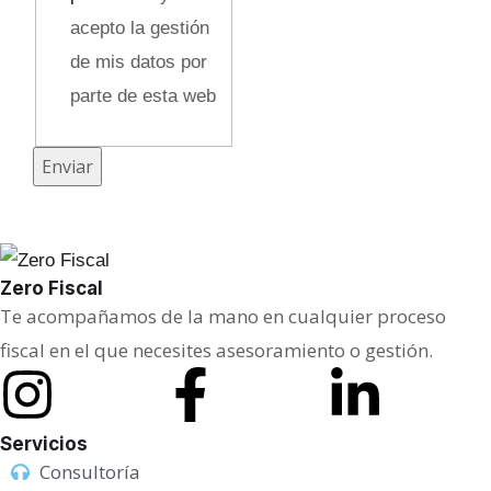
acepto la gestión
j
de mis datos por
e
parte de esta web
N
o
m
Enviar
b
r
e
Zero Fiscal
Te acompañamos de la mano en cualquier proceso
fiscal en el que necesites asesoramiento o gestión.
Servicios
Consultoría