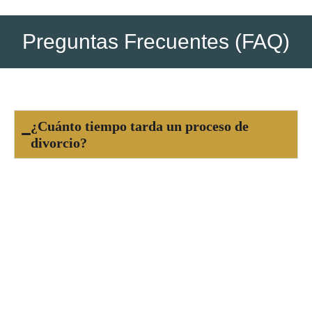
Preguntas Frecuentes (FAQ)
¿Cuánto tiempo tarda un proceso de
divorcio?
El tiempo de un divorcio puede variar según si
es de mutuo acuerdo o contencioso. Un divorcio
amistoso suele resolverse en pocos meses,
mientras que uno litigioso puede prolongarse
varios meses o incluso años, dependiendo de la
complejidad del caso.