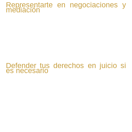
Representarte en negociaciones y
mediación
Si es posible, intentamos resolver los conflictos mediante
acuerdos amistosos o mediación, representándote con
firmeza y sensibilidad para alcanzar la mejor solución para
todos.
Defender tus derechos en juicio si
es necesario
Cuando no queda otra opción, te representamos en el
proceso judicial, presentando tu caso con rigor y
profesionalismo para defender tus derechos y conseguir
un fallo justo.