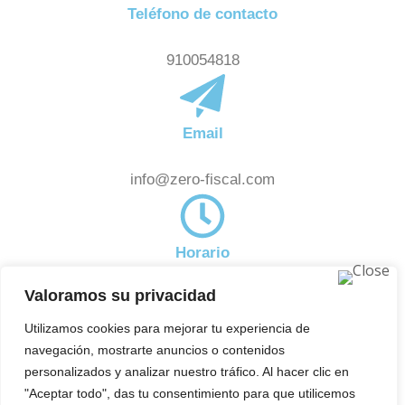
Teléfono de contacto
910054818
Email
info@zero-fiscal.com
Horario
Valoramos su privacidad
De 8:00am a 18:00pm
Noticias
Utilizamos cookies para mejorar tu experiencia de
Subscríbete a nuestra newsletter y estate al día de
navegación, mostrarte anuncios o contenidos
aquellas novedades en el ámbito fiscal que pueden
personalizados y analizar nuestro tráfico. Al hacer clic en
"Aceptar todo", das tu consentimiento para que utilicemos
afectarte.