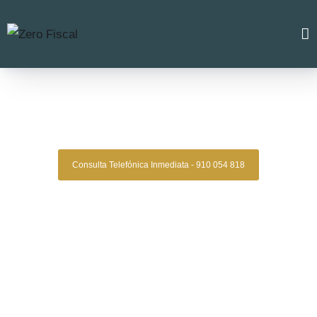
Zero Fiscal
»
Abogados de Familia badalona
Abogados De Familia
Badalona
Consulta Telefónica Inmediata - 910 054 818
Despacho De Abogados De Familia En
Badalona
Tu caso familiar en manos expertas, con estrategia,
experiencia y resultados comprobados.
Asesoría legal especializada en derecho de familia para
quienes buscan una gestión clara, segura y confiable en
procesos de divorcio, separaciones, custodias, pensiones
alimenticias y más.
Oficinas en Madrid