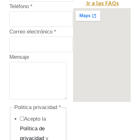
Ir a las FAQs
Teléfono
*
E
Correo electrónico
*
m
p
Mensaje
r
e
s
a
M
Politica privacidad
*
e
Acepto la
n
Política de
s
privacidad
y
a