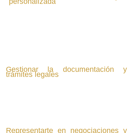
personalizada
Diseñamos una estrategia legal adaptada a tu caso,
priorizando siempre la protección de tus intereses y el
bienestar de tu familia, buscando soluciones rápidas y
efectivas.
Gestionar la documentación y
trámites legales
Nos encargamos de preparar y presentar toda la
documentación necesaria, ya sea para iniciar un proceso
de divorcio, custodia o cualquier otro trámite familiar,
asegurando que todo esté en regla.
Representarte en negociaciones y