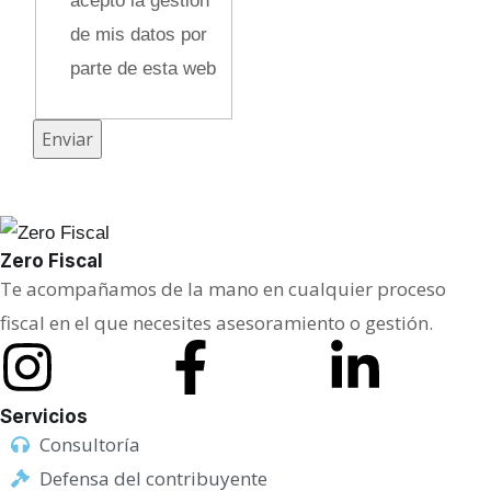
acepto la gestión
i
de mis datos por
c
parte de esta web
a
E
Enviar
m
p
r
e
Zero Fiscal
s
Te acompañamos de la mano en cualquier proceso
a
fiscal en el que necesites asesoramiento o gestión.
Servicios
Consultoría
Defensa del contribuyente