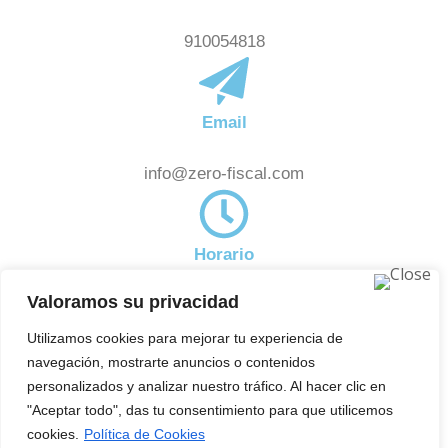
910054818
Email
info@zero-fiscal.com
Horario
Valoramos su privacidad
De 8:00am a 18:00pm
Noticias
Utilizamos cookies para mejorar tu experiencia de
Subscríbete a nuestra newsletter y estate al día de
navegación, mostrarte anuncios o contenidos
aquellas novedades en el ámbito fiscal que pueden
personalizados y analizar nuestro tráfico. Al hacer clic en
"Aceptar todo", das tu consentimiento para que utilicemos
afectarte.
cookies.
Política de Cookies