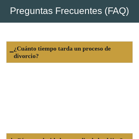
Preguntas Frecuentes (FAQ)
¿Cuánto tiempo tarda un proceso de
divorcio?
El tiempo de un divorcio puede variar según si
es de mutuo acuerdo o contencioso. Un divorcio
amistoso suele resolverse en pocos meses,
mientras que uno litigioso puede prolongarse
varios meses o incluso años, dependiendo de la
complejidad del caso.