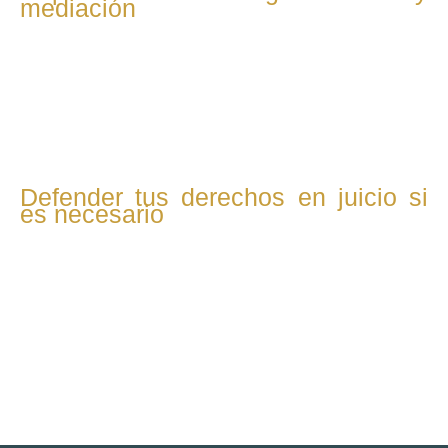
mediación
Si es posible, intentamos resolver los conflictos mediante
acuerdos amistosos o mediación, representándote con
firmeza y sensibilidad para alcanzar la mejor solución para
todos.
Defender tus derechos en juicio si
es necesario
Cuando no queda otra opción, te representamos en el
proceso judicial, presentando tu caso con rigor y
profesionalismo para defender tus derechos y conseguir
un fallo justo.