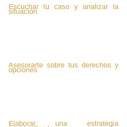
Escuchar tu caso y analizar la
situación
Primero, te escuchamos atentamente para entender tu
situación personal y familiar, recogiendo toda la
información necesaria para evaluar tu caso desde un
enfoque legal y humano.
Asesorarte sobre tus derechos y
opciones
Te explicamos claramente cuáles son tus derechos, las
posibles vías legales y las consecuencias de cada
opción, para que puedas tomar decisiones informadas y
seguras.
Elaborar una estrategia