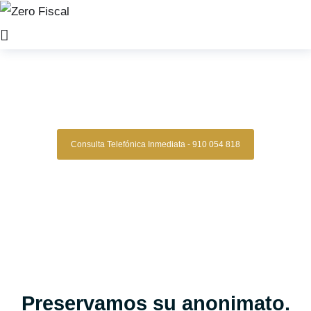
Zero Fiscal
»
Abogados de Familia terrassa
Abogados De Familia
Terrassa
Consulta Telefónica Inmediata - 910 054 818
Despacho De Abogados De Familia En
Terrassa
Tu caso familiar en manos expertas, con estrategia,
experiencia y resultados comprobados.
Asesoría legal especializada en derecho de familia para
quienes buscan una gestión clara, segura y confiable en
procesos de divorcio, separaciones, custodias, pensiones
alimenticias y más.
Oficinas en Madrid
Preservamos su anonimato.