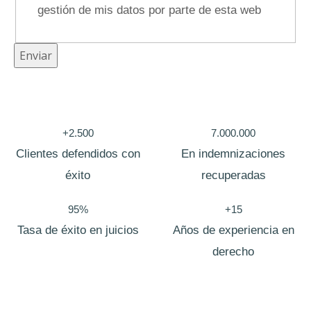
gestión de mis datos por parte de esta web
N
Enviar
o
m
b
+2.500
7.000.000
r
Clientes defendidos con
En indemnizaciones
e
éxito
recuperadas
T
e
95%
+15
l
Tasa de éxito en juicios
Años de experiencia en
é
derecho
f
o