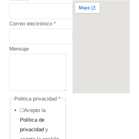
r
i
Correo electrónico
*
v
a
c
Mensaje
i
d
a
d
P
Politica privacidad
*
o
Acepto la
l
Política de
i
privacidad
y
t