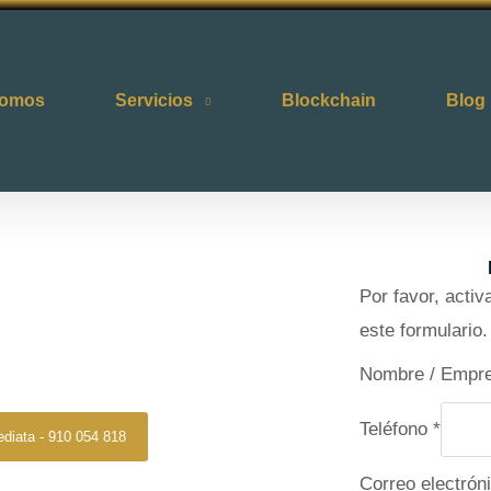
somos
Servicios
Blockchain
Blog
 divorcios leganes
Por favor, acti
Divorcio
este formulario.
anes
Nombre / Empr
o
Teléfono
*
ediata - 910 054 818
c
Correo electrón
u