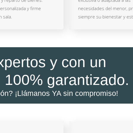
y reparto de bienes.
exclusiva o adaptada a las
ersonalizada y firme
necesidades del menor, pr
 sala.
siempre su bienestar y est
xpertos y con un
 100% garantizado.
ión? ¡Llámanos YA sin compromiso!