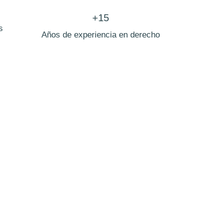
+15
s
Años de experiencia en derecho
leganes
 representación sólida, eficaz y adaptada a
ia en procesos de separación, divorcio
rdo, custodia de hijos y reparto de bienes,