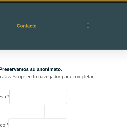
Contacto
Preservamos su anonimato.
va JavaScript en tu navegador para completar
esa
*
ico
*