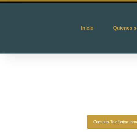
Inicio
Quienes 
Zero Fiscal
»
Abogados
Abogados 
Leg
Consulta Telefónica Inm