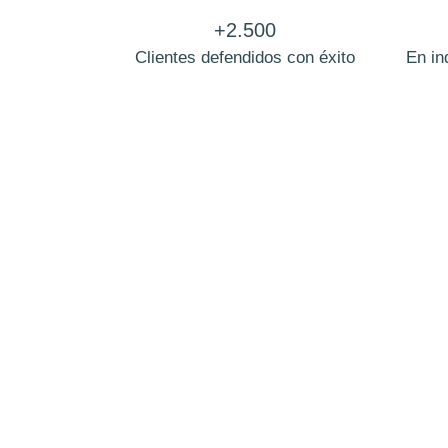
+2.500
Clientes defendidos con éxito
En in
Bufete
En Zero Legal, entendemos que un proc
una de las etapas más difíciles y emo
la vida.
Por eso, ofrecemos un servicio lega
de familia, con un enfoque altamente esp
Nuestra misión es proteger tus intereses,