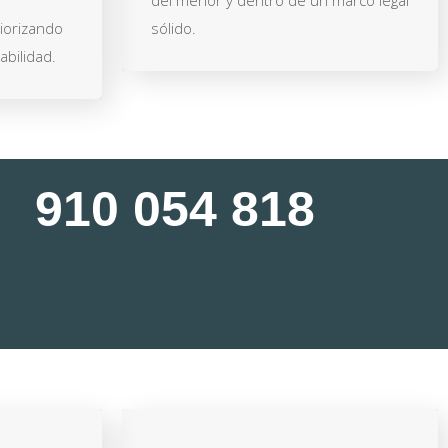
del menor y dentro de un marco legal
iorizando
sólido.
abilidad.
910 054 818