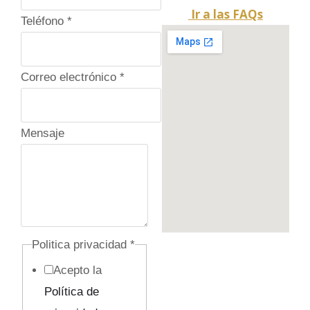
Ir a las FAQs
C
Teléfono
*
a
m
Correo electrónico
*
p
o
e
Mensaje
l
e
c
t
r
Politica privacidad
*
ó
Acepto la
n
Política de
i