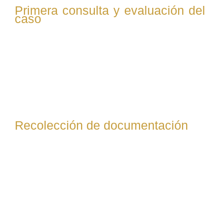
Primera consulta y evaluación del
caso
El abogado escucha la situación del cliente, evalúa el tipo
de divorcio (mutuo acuerdo o contencioso), los temas
clave (custodia, bienes, pensión, etc.) y ofrece un
diagnóstico inicial. También informa sobre plazos, costes
y documentación necesaria.
Recolección de documentación
El cliente entrega al abogado toda la documentación
requerida: certificado de matrimonio, nacimiento de
hijos, escrituras de bienes, cuentas bancarias, nóminas,
etc. Esto permite preparar correctamente la demanda o
convenio regulador.