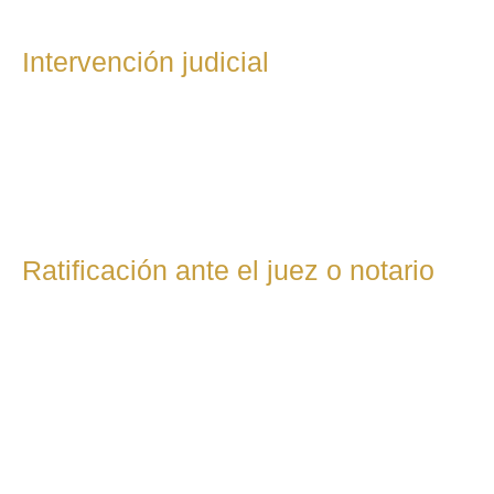
Intervención judicial
En divorcios contenciosos, el abogado representa al cliente
en todo el procedimiento judicial: Redacción de escritos
procesales Intervención en vista oral Presentación de
pruebas (documentos, testigos, informes, etc.)
Ratificación ante el juez o notario
En casos de mutuo acuerdo: Si hay hijos menores: el
convenio se ratifica ante el juez y el Ministerio Fiscal revisa
si protege a los menores. Si no hay hijos menores: el
divorcio puede firmarse directamente ante notario con
asistencia del abogado.