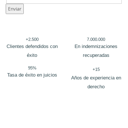
o
Enviar
c
u
l
+2.500
7.000.000
t
Clientes defendidos con
En indemnizaciones
o
éxito
recuperadas
E
95%
+15
m
Tasa de éxito en juicios
Años de experiencia en
p
derecho
r
e
s
a
C