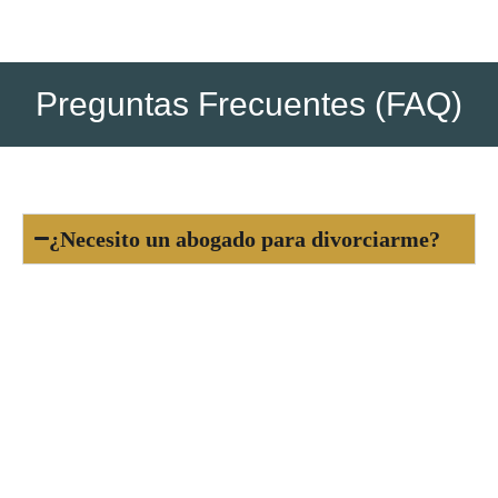
Preguntas Frecuentes (FAQ)
¿Necesito un abogado para divorciarme?
Sí, es obligatorio contar con al menos un
abogado para tramitar un divorcio en España,
tanto si es de mutuo acuerdo como contencioso.
El abogado se encarga de redactar la demanda o
el convenio regulador y de representarte
legalmente durante todo el proceso.