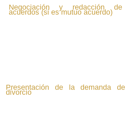
Negociación y redacción de
acuerdos (si es mutuo acuerdo)
En divorcios amistosos, el abogado redacta el convenio
regulador, que incluye acuerdos sobre: Custodia y
visitas Pensión alimenticia y compensatoria Reparto de
bienes Se negocia directamente o con el abogado de la
otra parte, priorizando soluciones consensuadas.
Presentación de la demanda de
divorcio
Si hay mutuo acuerdo, se presenta una demanda conjunta
con el convenio regulador. Si es contencioso, se presenta
una demanda individual solicitando al juez que resuelva los
desacuerdos.