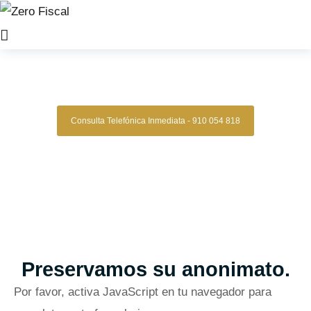
Zero Fiscal
»
Abogados divorcios mataro
Abogados Divorcio Mataro
Consulta Telefónica Inmediata - 910 054 818
Despacho De Abogados De Divorcios
Mataro
Tu abogado de divorcio con estrategia, experiencia y
resultados comprobados.
Asesoría legal especializada en derecho familiar para quienes
buscan una representación sólida, confidencial y efectiva en
procesos de divorcio.
Oficinas en Madrid
Preservamos su anonimato.
Por favor, activa JavaScript en tu navegador para