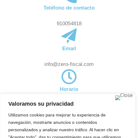
Teléfono de contacto
910054818
Email
info@zero-fiscal.com
Horario
Valoramos su privacidad
De 8:00am a 18:00pm
Noticias
Utilizamos cookies para mejorar tu experiencia de
Subscríbete a nuestra newsletter y estate al día de
navegación, mostrarte anuncios o contenidos
aquellas novedades en el ámbito fiscal que pueden
personalizados y analizar nuestro tráfico. Al hacer clic en
"Aceptar todo", das tu consentimiento para que utilicemos