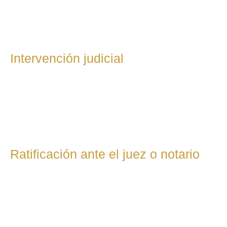
una demanda individual solicitando al juez que resuelva los
desacuerdos.
Intervención judicial
En divorcios contenciosos, el abogado representa al cliente
en todo el procedimiento judicial: Redacción de escritos
procesales Intervención en vista oral Presentación de
pruebas (documentos, testigos, informes, etc.)
Ratificación ante el juez o notario
En casos de mutuo acuerdo: Si hay hijos menores: el
convenio se ratifica ante el juez y el Ministerio Fiscal revisa
si protege a los menores. Si no hay hijos menores: el
divorcio puede firmarse directamente ante notario con