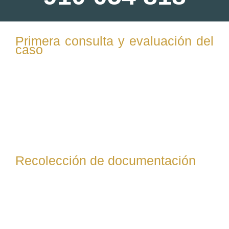
Primera consulta y evaluación del
caso
El abogado escucha la situación del cliente, evalúa el tipo
de divorcio (mutuo acuerdo o contencioso), los temas
clave (custodia, bienes, pensión, etc.) y ofrece un
diagnóstico inicial. También informa sobre plazos, costes
y documentación necesaria.
Recolección de documentación
El cliente entrega al abogado toda la documentación
requerida: certificado de matrimonio, nacimiento de
hijos, escrituras de bienes, cuentas bancarias, nóminas,
etc. Esto permite preparar correctamente la demanda o