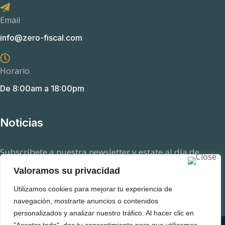
Email
info@zero-fiscal.com
Horario
De 8:00am a 18:00pm
Noticias
Subscríbete a nuestra newsletter y estate al día de
aquellas novedades en el ámbito fiscal que pueden
Valoramos su privacidad
afectarte.
Utilizamos cookies para mejorar tu experiencia de
navegación, mostrarte anuncios o contenidos
personalizados y analizar nuestro tráfico. Al hacer clic en