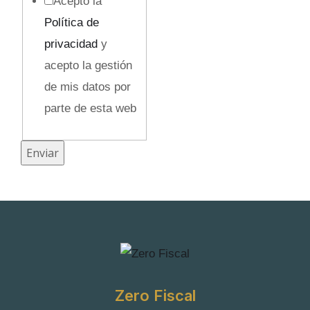
Acepto la
Política de
privacidad
y
acepto la gestión
de mis datos por
parte de esta web
T
Enviar
e
l
é
f
o
n
Zero Fiscal
o