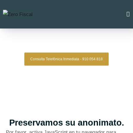
Zero Fiscal
»
Abogados divorcios tenerife
Abogados Divorcio Tenerife
Consulta Telefónica Inmediata - 910 054 818
Despacho De Abogados De Divorcios
Tenerife
Tu abogado de divorcio con estrategia, experiencia y
resultados comprobados.
Asesoría legal especializada en derecho familiar para quienes
buscan una representación sólida, confidencial y efectiva en
procesos de divorcio.
Oficinas en Madrid
Preservamos su anonimato.
Por favor, activa JavaScript en tu navegador para