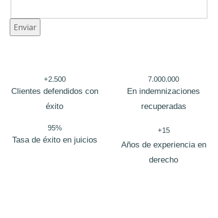
C
Enviar
o
r
r
+2.500
7.000.000
e
Clientes defendidos con
En indemnizaciones
o
éxito
recuperadas
p
95%
+15
r
Tasa de éxito en juicios
Años de experiencia en
i
derecho
v
a
c
i