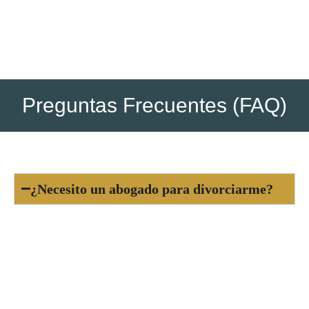
asistencia del abogado.
Preguntas Frecuentes (FAQ)
¿Necesito un abogado para divorciarme?
Sí, es obligatorio contar con al menos un
abogado para tramitar un divorcio en España,
tanto si es de mutuo acuerdo como contencioso.
El abogado se encarga de redactar la demanda o