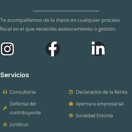
C
a
Te acompañamos de la mano en cualquier proceso
m
fiscal en el que necesites asesoramiento o gestión.
p
o
e
l
e
Servicios
c
t
Consultoría
Declaración de la Renta
r
Defensa del
Apertura empresarial
ó
contribuyente
n
Sociedad Estonia
Jurídicos
i