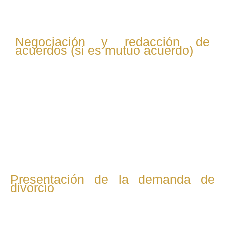
convenio regulador.
Negociación y redacción de
acuerdos (si es mutuo acuerdo)
En divorcios amistosos, el abogado redacta el convenio
regulador, que incluye acuerdos sobre: Custodia y
visitas Pensión alimenticia y compensatoria Reparto de
bienes Se negocia directamente o con el abogado de la
otra parte, priorizando soluciones consensuadas.
Presentación de la demanda de
divorcio
Si hay mutuo acuerdo, se presenta una demanda conjunta
con el convenio regulador. Si es contencioso, se presenta