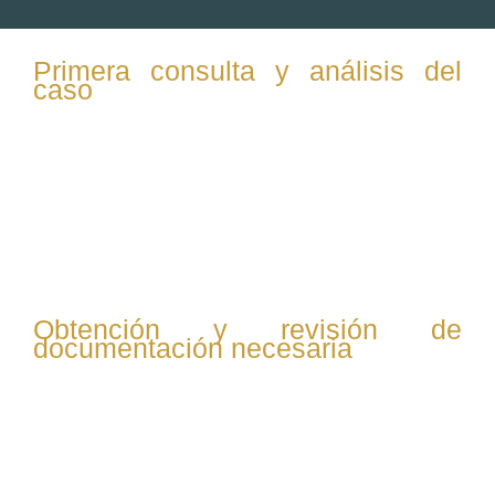
Primera consulta y análisis del
caso
El abogado escucha tu situación, revisa la
documentación disponible (testamentos, escrituras,
certificados de defunción, etc.) y analiza el tipo de
herencia para ofrecer un diagnóstico inicial y plan de
acción.
Obtención y revisión de
documentación necesaria
Se recopilan todos los documentos esenciales para
tramitar la herencia: certificado de defunción, certificado
de últimas voluntades, escritura de testamento (si
existe), documentación registral de bienes, y otros