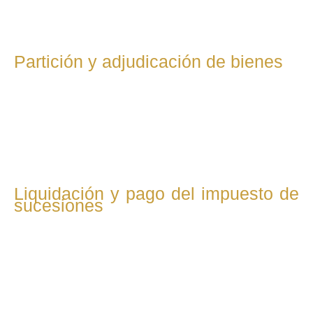
patrimoniales.
Partición y adjudicación de bienes
Se realiza la división y reparto del patrimonio hereditario
entre los herederos, ya sea mediante acuerdo privado o
procedimiento judicial, asegurando una distribución justa y
conforme a la ley.
Liquidación y pago del impuesto de
sucesiones
El abogado tramita el cálculo, presentación y pago del
impuesto de sucesiones ante la administración tributaria,
optimizando la gestión fiscal y evitando posibles sanciones.