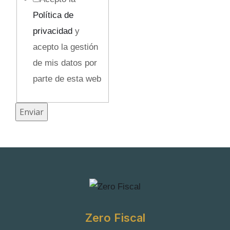
u
Política de
l
privacidad
y
t
acepto la gestión
o
de mis datos por
N
parte de esta web
o
m
Enviar
b
r
e
C
a
m
Zero Fiscal
p