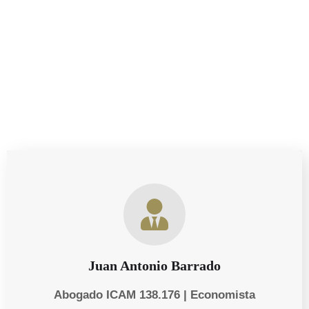
herederos o necesites asesoría sobre tu testamento,
estamos aquí para ayudarte a tomar decisiones
informadas y proteger tu patrimonio.
Juan Antonio Barrado
Abogado ICAM 138.176 | Economista