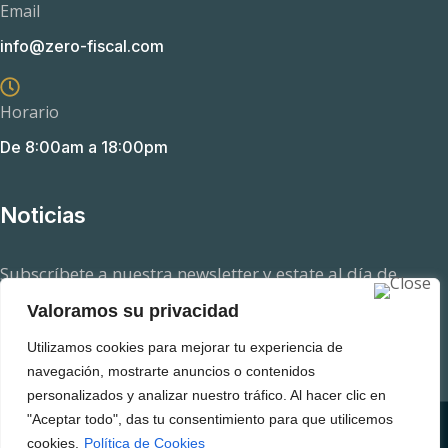
Email
info@zero-fiscal.com
Horario
De 8:00am a 18:00pm
Noticias
Subscríbete a nuestra newsletter y estate al día de
aquellas novedades en el ámbito fiscal que pueden
Valoramos su privacidad
afectarte.
Utilizamos cookies para mejorar tu experiencia de
navegación, mostrarte anuncios o contenidos
personalizados y analizar nuestro tráfico. Al hacer clic en
"Aceptar todo", das tu consentimiento para que utilicemos
Copyright © 2025 ZeroFiscal. Todos los derechos
cookies.
Política de Cookies