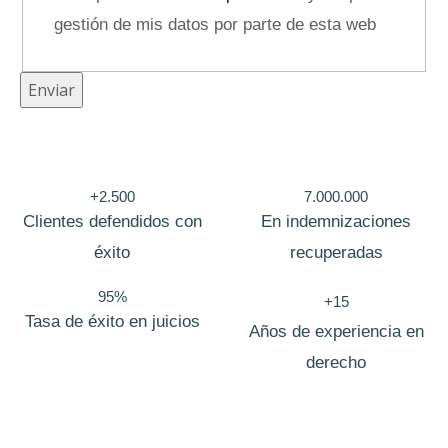
o
gestión de mis datos por parte de esta web
M
e
Enviar
n
s
a
j
+2.500
7.000.000
Clientes defendidos con
En indemnizaciones
e
éxito
recuperadas
/
95%
+15
Tasa de éxito en juicios
Años de experiencia en
derecho