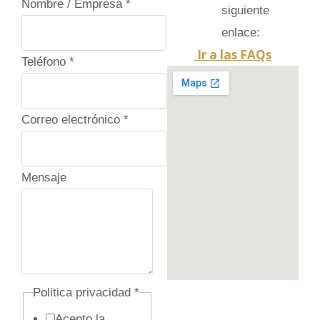
Nombre / Empresa
*
siguiente
enlace:
Ir a las FAQs
Teléfono
*
Correo electrónico
*
Mensaje
o
Politica privacidad
*
c
Acepto la