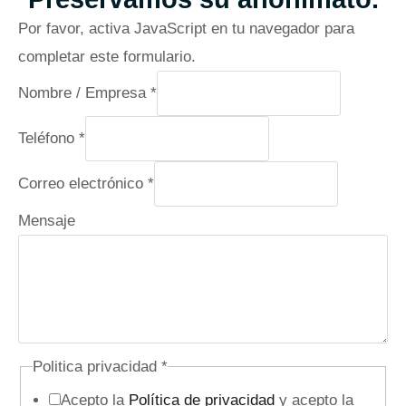
Por favor, activa JavaScript en tu navegador para
completar este formulario.
Nombre / Empresa
*
e
Teléfono
*
l
Correo electrónico
*
e
c
Mensaje
t
r
ó
n
i
Politica privacidad
*
c
Acepto la
Política de privacidad
y acepto la