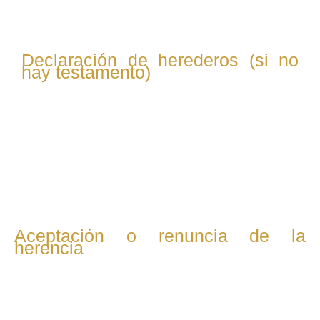
papeles relevantes.
Declaración de herederos (si no
hay testamento)
Si el fallecido no dejó testamento, el abogado inicia el
procedimiento para determinar legalmente quiénes son
los herederos legítimos mediante la declaración de
herederos abintestato.
Aceptación o renuncia de la
herencia
Se asesora al cliente sobre las opciones legales para
aceptar la herencia (con o sin beneficio de inventario) o
renunciar a ella, evaluando las implicaciones fiscales y