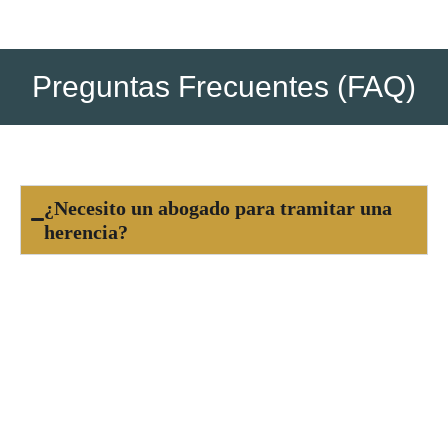
Preguntas Frecuentes (FAQ)
¿Necesito un abogado para tramitar una
herencia?
Aunque no es obligatorio, contar con un abogado
especializado garantiza que el proceso se
realice correctamente, evitando errores,
conflictos entre herederos y asegurando que se
cumplan todos los requisitos legales y fiscales.