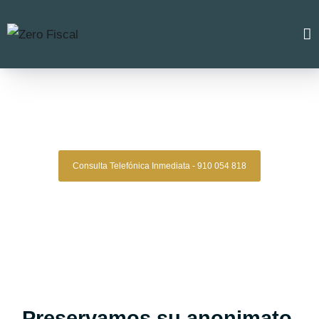
Zero Fiscal
»
abogados herencias zaragoza
Abogados Herencias
Zaragoza
Consulta Telefónica Inmediata - 910 054 818
Despacho De Abogados De Herencias En
Zaragoza
Tu herencia en manos expertas, con estrategia,
experiencia y resultados comprobados.
Asesoría legal especializada en sucesiones y testamentos
para quienes buscan una gestión clara, segura y confiable del
proceso hereditario.
Oficinas en Madrid
Preservamos su anonimato.