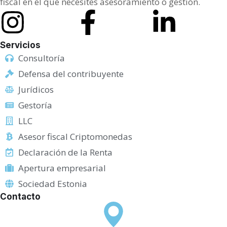
fiscal en el que necesites asesoramiento o gestión.
t
o
C
Servicios
a
Consultoría
m
Defensa del contribuyente
p
Jurídicos
o
Gestoría
LLC
Asesor fiscal Criptomonedas
Declaración de la Renta
Apertura empresarial
Sociedad Estonia
Contacto