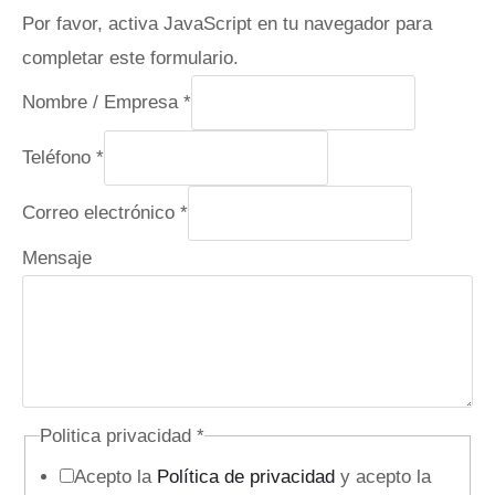
Por favor, activa JavaScript en tu navegador para
completar este formulario.
Nombre / Empresa
*
C
Teléfono
*
o
Correo electrónico
*
r
r
Mensaje
e
o
T
e
l
Politica privacidad
*
é
Acepto la
Política de privacidad
y acepto la
f