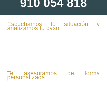
910 054 818
Escuchamos tu situación y
analizamos tu caso
En la primera consulta, te escuchamos con atención y
confidencialidad. Evaluamos tu situación familiar,
patrimonial y personal para ofrecerte una visión clara de
tus opciones legales.
Te asesoramos de forma
personalizada
Te explicamos tus derechos, las posibles vías legales
(mutuo acuerdo o contencioso), y resolvemos todas tus
dudas sobre custodia, pensiones, vivienda o reparto de
bienes.