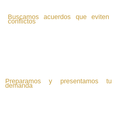
Buscamos acuerdos que eviten
conflictos
Si es posible, promovemos el diálogo con la otra parte
para alcanzar acuerdos justos. Redactamos el convenio
regulador y nos encargamos de todos los trámites
necesarios para su validación judicial.
Preparamos y presentamos tu
demanda
Si no hay acuerdo, redactamos y presentamos la demanda
de divorcio o separación, incluyendo todas las medidas
necesarias para proteger tus intereses y los de tus hijos.