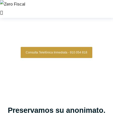
Zero Fiscal
»
Abogados Matrimonialistas barcelona
Abogados Matrimonialistas
Barcelona
Consulta Telefónica Inmediata - 910 054 818
Despacho De Abogados Matrimonialistas
En Barcelona
Tu caso matrimonial en manos expertas, con estrategia,
experiencia y resultados comprobados.
Asesoría legal especializada en derecho de familia para
quienes buscan una gestión clara, segura y confiable en
procesos de divorcio, separaciones, custodias, pensiones y
más.
Oficinas en Madrid
Preservamos su anonimato.