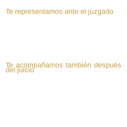
Te representamos ante el juzgado
Acudimos contigo a los tribunales y defendemos tu caso
con firmeza. Nuestro objetivo es lograr una resolución
justa en temas como custodia, pensiones, uso de la
vivienda o liquidación de bienes.
Te acompañamos también después
del juicio
Una vez finalizado el proceso, seguimos a tu lado.
Supervisamos el cumplimiento de las medidas acordadas y
gestionamos cualquier modificación necesaria si cambia tu
situación.