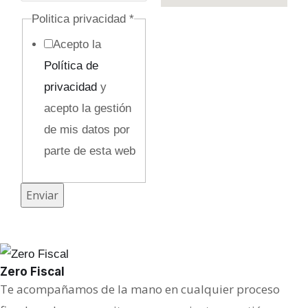
p
Politica privacidad
*
r
Acepto la
i
Política de
v
privacidad
y
a
acepto la gestión
c
de mis datos por
i
parte de esta web
d
a
Enviar
d
o
c
Zero Fiscal
u
Te acompañamos de la mano en cualquier proceso
l