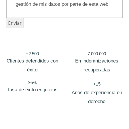
gestión de mis datos por parte de esta web
o
n
Enviar
o
C
a
m
+2.500
7.000.000
Clientes defendidos con
En indemnizaciones
p
éxito
recuperadas
o
95%
+15
Tasa de éxito en juicios
Años de experiencia en
derecho