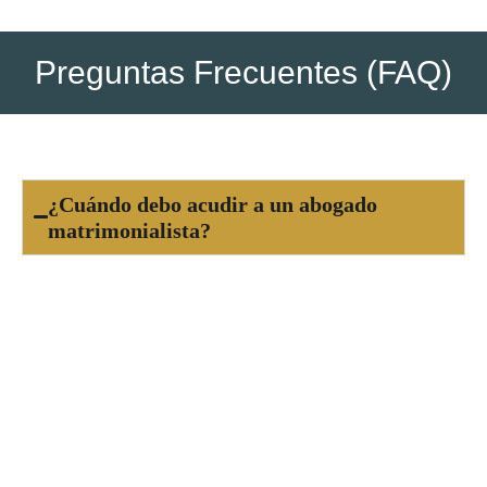
Preguntas Frecuentes (FAQ)
¿Cuándo debo acudir a un abogado
matrimonialista?
Es recomendable acudir a un abogado
matrimonialista cuando tomas la decisión de
separarte o divorciarte, o si enfrentas un
conflicto familiar relacionado con la custodia de
tus hijos, pensiones, régimen de visitas o reparto
de bienes. Cuanto antes recibas asesoría legal,