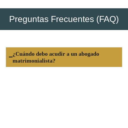
Preguntas Frecuentes (FAQ)
¿Cuándo debo acudir a un abogado
matrimonialista?
Es recomendable acudir a un abogado
matrimonialista cuando tomas la decisión de
separarte o divorciarte, o si enfrentas un
conflicto familiar relacionado con la custodia de
tus hijos, pensiones, régimen de visitas o reparto
de bienes. Cuanto antes recibas asesoría legal,