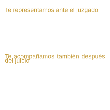
Te representamos ante el juzgado
Acudimos contigo a los tribunales y defendemos tu caso
con firmeza. Nuestro objetivo es lograr una resolución
justa en temas como custodia, pensiones, uso de la
vivienda o liquidación de bienes.
Te acompañamos también después
del juicio
Una vez finalizado el proceso, seguimos a tu lado.
Supervisamos el cumplimiento de las medidas acordadas y
gestionamos cualquier modificación necesaria si cambia tu
situación.