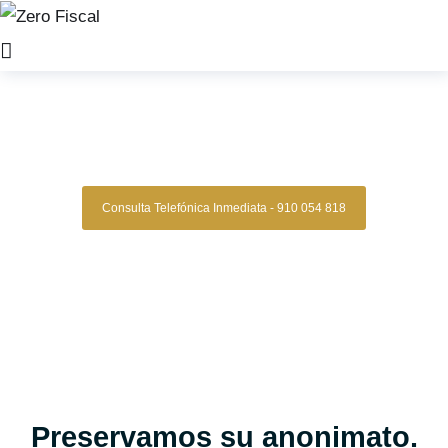
Zero Fiscal
»
Abogados Matrimonialistas castellon
Abogados Matrimonialistas
Castellon
Consulta Telefónica Inmediata - 910 054 818
Despacho De Abogados Matrimonialistas
En Castellon
Tu caso matrimonial en manos expertas, con estrategia,
experiencia y resultados comprobados.
Asesoría legal especializada en derecho de familia para
quienes buscan una gestión clara, segura y confiable en
procesos de divorcio, separaciones, custodias, pensiones y
más.
Oficinas en Madrid
Preservamos su anonimato.