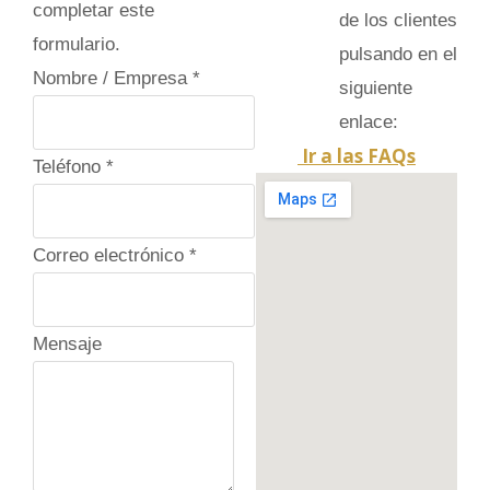
completar este
de los clientes
formulario.
pulsando en el
Nombre / Empresa
*
siguiente
enlace:
Ir a las FAQs
T
Teléfono
*
e
l
Correo electrónico
*
é
f
o
Mensaje
n
o
e
l