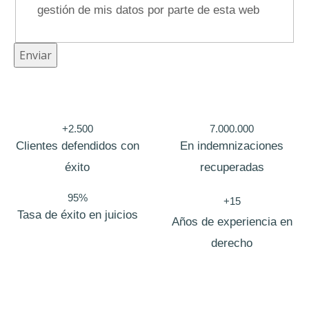
gestión de mis datos por parte de esta web
m
b
r
Enviar
e
+2.500
7.000.000
Clientes defendidos con
En indemnizaciones
éxito
recuperadas
95%
+15
Tasa de éxito en juicios
Años de experiencia en
derecho