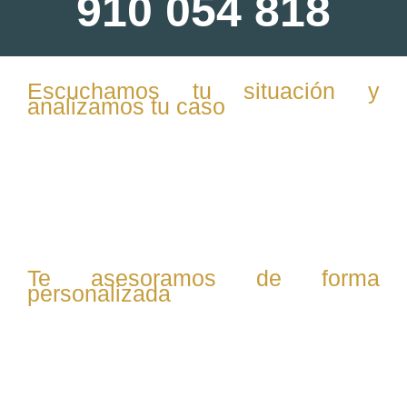
910 054 818
Escuchamos tu situación y
analizamos tu caso
En la primera consulta, te escuchamos con atención y
confidencialidad. Evaluamos tu situación familiar,
patrimonial y personal para ofrecerte una visión clara de
tus opciones legales.
Te asesoramos de forma
personalizada
Te explicamos tus derechos, las posibles vías legales
(mutuo acuerdo o contencioso), y resolvemos todas tus
dudas sobre custodia, pensiones, vivienda o reparto de
bienes.