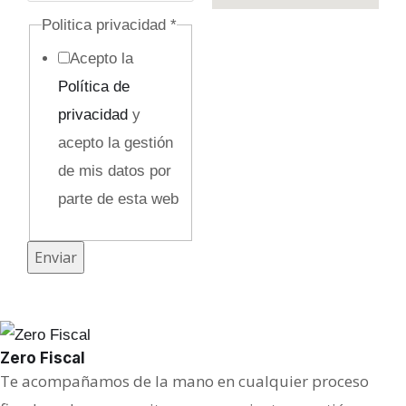
e
Politica privacidad
*
c
Acepto la
t
Política de
r
privacidad
y
ó
acepto la gestión
n
de mis datos por
i
parte de esta web
c
o
Enviar
Zero Fiscal
Te acompañamos de la mano en cualquier proceso