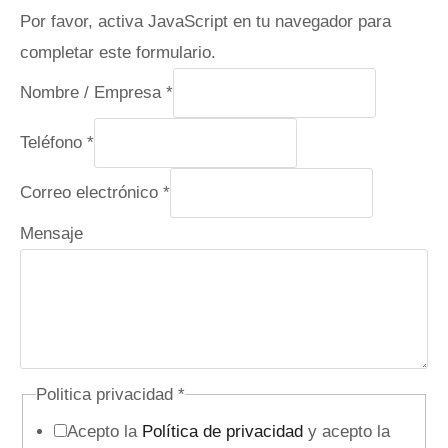
Por favor, activa JavaScript en tu navegador para
completar este formulario.
Nombre / Empresa
*
Teléfono
*
M
Correo electrónico
*
e
Mensaje
n
s
a
j
e
Politica privacidad
*
N
Acepto la
Política de privacidad
y acepto la
o