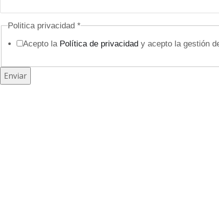
E
Politica privacidad
*
m
Acepto la
Política de privacidad
y acepto la gestión d
p
r
e
Enviar
s
a