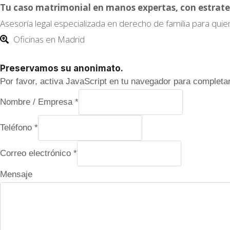
Tu caso matrimonial en manos expertas, con estrate
Asesoría legal especializada en derecho de familia para quie
Oficinas en Madrid
Preservamos su anonimato.
Por favor, activa JavaScript en tu navegador para completar
Nombre / Empresa
*
Teléfono
*
C
Correo electrónico
*
a
Mensaje
m
p
o
/