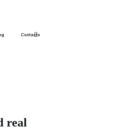
og
Contacto
 real