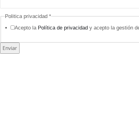
e
Politica privacidad
*
l
Acepto la
Política de privacidad
y acepto la gestión d
e
c
t
Enviar
r
ó
n
i
c
o
T
e
l