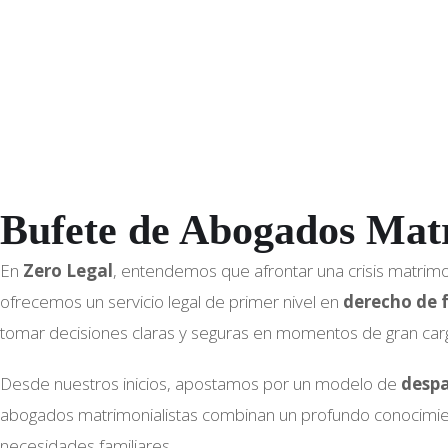
é
f
o
n
o
Bufete de Abogados Matr
En
Zero Legal
, entendemos que afrontar una crisis matrimo
ofrecemos un servicio legal de primer nivel en
derecho de 
tomar decisiones claras y seguras en momentos de gran car
Desde nuestros inicios, apostamos por un modelo de
desp
abogados matrimonialistas combinan un profundo conocimiento 
necesidades familiares.