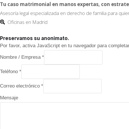
Tu caso matrimonial en manos expertas, con estrate
Asesoría legal especializada en derecho de familia para quie
Oficinas en Madrid
Preservamos su anonimato.
Por favor, activa JavaScript en tu navegador para completar
Nombre / Empresa
*
Teléfono
*
N
Correo electrónico
*
o
Mensaje
m
b
r
e