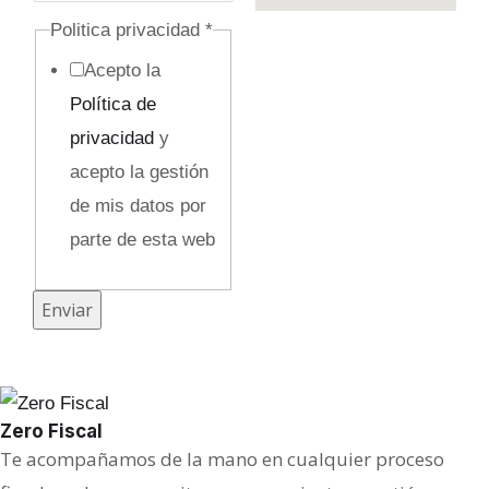
p
Politica privacidad
*
o
Acepto la
p
Política de
r
privacidad
y
i
acepto la gestión
v
de mis datos por
a
parte de esta web
c
i
Enviar
d
a
d
Zero Fiscal
Te acompañamos de la mano en cualquier proceso