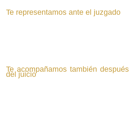
Te representamos ante el juzgado
Acudimos contigo a los tribunales y defendemos tu caso
con firmeza. Nuestro objetivo es lograr una resolución
justa en temas como custodia, pensiones, uso de la
vivienda o liquidación de bienes.
Te acompañamos también después
del juicio
Una vez finalizado el proceso, seguimos a tu lado.
Supervisamos el cumplimiento de las medidas acordadas y
gestionamos cualquier modificación necesaria si cambia tu
situación.