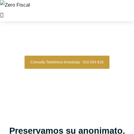
Zero Fiscal
»
Abogados Matrimonialistas gijon
Abogados Matrimonialistas
Gijon
Consulta Telefónica Inmediata - 910 054 818
Despacho De Abogados Matrimonialistas
En Gijon
Tu caso matrimonial en manos expertas, con estrategia,
experiencia y resultados comprobados.
Asesoría legal especializada en derecho de familia para
quienes buscan una gestión clara, segura y confiable en
procesos de divorcio, separaciones, custodias, pensiones y
más.
Oficinas en Madrid
Preservamos su anonimato.