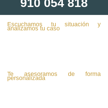
910 054 818
Escuchamos tu situación y
analizamos tu caso
En la primera consulta, te escuchamos con atención y
confidencialidad. Evaluamos tu situación familiar,
patrimonial y personal para ofrecerte una visión clara de
tus opciones legales.
Te asesoramos de forma
personalizada
Te explicamos tus derechos, las posibles vías legales
(mutuo acuerdo o contencioso), y resolvemos todas tus
dudas sobre custodia, pensiones, vivienda o reparto de
bienes.