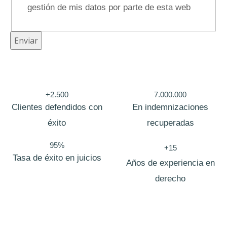
r
gestión de mis datos por parte de esta web
r
e
Enviar
o
+2.500
7.000.000
Clientes defendidos con
En indemnizaciones
éxito
recuperadas
95%
+15
Tasa de éxito en juicios
Años de experiencia en
derecho