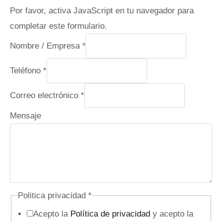
Por favor, activa JavaScript en tu navegador para
completar este formulario.
Nombre / Empresa
*
Teléfono
*
Correo electrónico
*
C
Mensaje
a
m
p
o
C
Politica privacidad
*
o
Acepto la
Política de privacidad
y acepto la