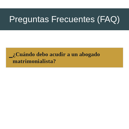
Preguntas Frecuentes (FAQ)
¿Cuándo debo acudir a un abogado
matrimonialista?
Es recomendable acudir a un abogado
matrimonialista cuando tomas la decisión de
separarte o divorciarte, o si enfrentas un
conflicto familiar relacionado con la custodia de
tus hijos, pensiones, régimen de visitas o reparto
de bienes. Cuanto antes recibas asesoría legal,