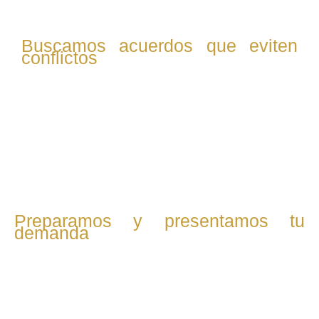
Buscamos acuerdos que eviten
conflictos
Si es posible, promovemos el diálogo con la otra parte
para alcanzar acuerdos justos. Redactamos el convenio
regulador y nos encargamos de todos los trámites
necesarios para su validación judicial.
Preparamos y presentamos tu
demanda
Si no hay acuerdo, redactamos y presentamos la demanda
de divorcio o separación, incluyendo todas las medidas
necesarias para proteger tus intereses y los de tus hijos.