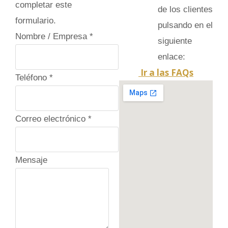
completar este
de los clientes
formulario.
pulsando en el
Nombre / Empresa
*
siguiente
enlace:
Ir a las FAQs
E
Teléfono
*
m
p
Correo electrónico
*
r
e
s
Mensaje
a
C
a
m