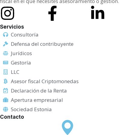
fiscal en el que necesites asesoramiento o gestión.
e
C
a
Servicios
m
Consultoría
p
Defensa del contribuyente
o
Jurídicos
Gestoría
LLC
Asesor fiscal Criptomonedas
Declaración de la Renta
Apertura empresarial
Sociedad Estonia
Contacto