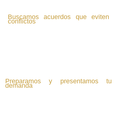
Buscamos acuerdos que eviten
conflictos
Si es posible, promovemos el diálogo con la otra parte
para alcanzar acuerdos justos. Redactamos el convenio
regulador y nos encargamos de todos los trámites
necesarios para su validación judicial.
Preparamos y presentamos tu
demanda
Si no hay acuerdo, redactamos y presentamos la demanda
de divorcio o separación, incluyendo todas las medidas
necesarias para proteger tus intereses y los de tus hijos.