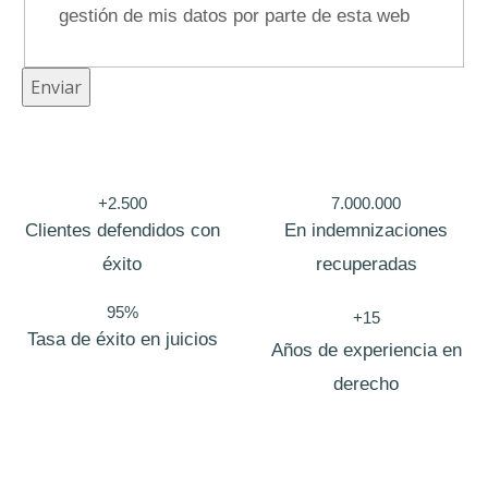
m
gestión de mis datos por parte de esta web
b
r
Enviar
e
C
a
+2.500
7.000.000
m
Clientes defendidos con
En indemnizaciones
p
éxito
recuperadas
o
95%
P
+15
Tasa de éxito en juicios
o
Años de experiencia en
l
derecho
i
t
i