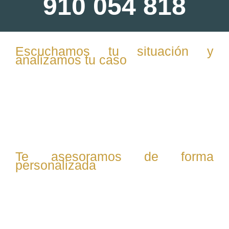
910 054 818
Escuchamos tu situación y
analizamos tu caso
En la primera consulta, te escuchamos con atención y
confidencialidad. Evaluamos tu situación familiar,
patrimonial y personal para ofrecerte una visión clara de
tus opciones legales.
Te asesoramos de forma
personalizada
Te explicamos tus derechos, las posibles vías legales
(mutuo acuerdo o contencioso), y resolvemos todas tus
dudas sobre custodia, pensiones, vivienda o reparto de
bienes.