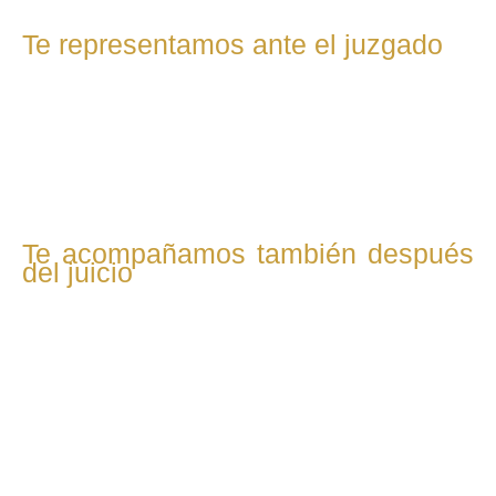
Te representamos ante el juzgado
Acudimos contigo a los tribunales y defendemos tu caso
con firmeza. Nuestro objetivo es lograr una resolución
justa en temas como custodia, pensiones, uso de la
vivienda o liquidación de bienes.
Te acompañamos también después
del juicio
Una vez finalizado el proceso, seguimos a tu lado.
Supervisamos el cumplimiento de las medidas acordadas y
gestionamos cualquier modificación necesaria si cambia tu
situación.