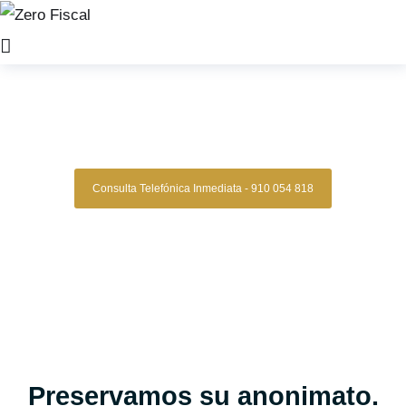
Zero Fiscal
»
Abogados Matrimonialistas madrid
Abogados Matrimonialistas
Madrid
Consulta Telefónica Inmediata - 910 054 818
Despacho De Abogados Matrimonialistas
En Madrid
Tu caso matrimonial en manos expertas, con estrategia,
experiencia y resultados comprobados.
Asesoría legal especializada en derecho de familia para
quienes buscan una gestión clara, segura y confiable en
procesos de divorcio, separaciones, custodias, pensiones y
más.
Oficinas en Madrid
Preservamos su anonimato.