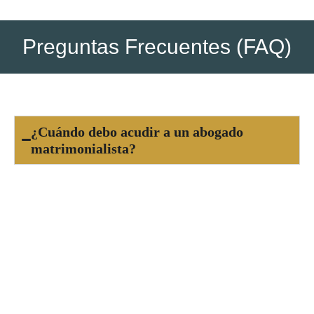
Preguntas Frecuentes (FAQ)
¿Cuándo debo acudir a un abogado
matrimonialista?
Es recomendable acudir a un abogado
matrimonialista cuando tomas la decisión de
separarte o divorciarte, o si enfrentas un
conflicto familiar relacionado con la custodia de
tus hijos, pensiones, régimen de visitas o reparto
de bienes. Cuanto antes recibas asesoría legal,