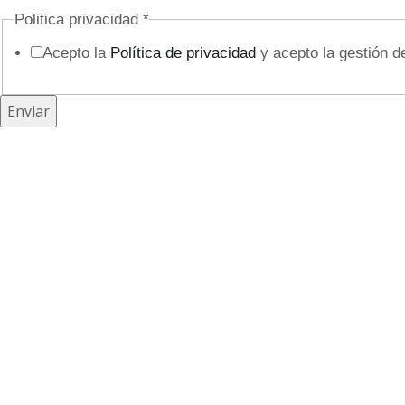
r
Politica privacidad
*
ó
Acepto la
Política de privacidad
y acepto la gestión d
n
i
Enviar
c
o
E
m
p
r
e
s
a
p