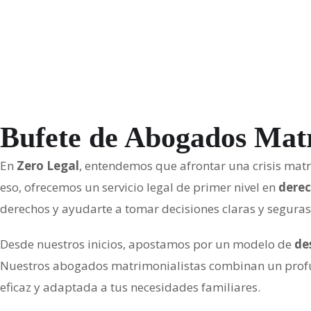
r
i
v
a
c
i
Bufete de Abogados Matr
d
a
En
Zero Legal
, entendemos que afrontar una crisis matr
d
eso, ofrecemos un servicio legal de primer nivel en
derec
derechos y ayudarte a tomar decisiones claras y segur
Desde nuestros inicios, apostamos por un modelo de
de
Nuestros abogados matrimonialistas combinan un profund
eficaz y adaptada a tus necesidades familiares.