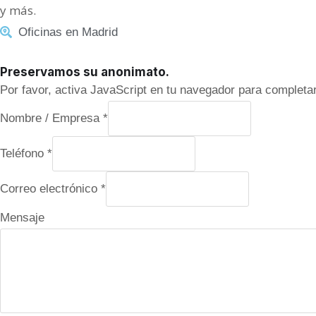
y más.
Oficinas en Madrid
Preservamos su anonimato.
Por favor, activa JavaScript en tu navegador para completar
Nombre / Empresa
*
Teléfono
*
Correo electrónico
*
e
Mensaje
l
e
c
t