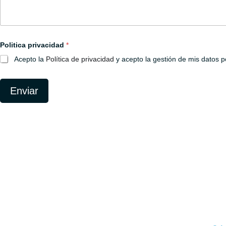
c
u
l
t
o
Politica privacidad
*
Acepto la
Política de privacidad
y acepto la gestión de mis datos p
Enviar