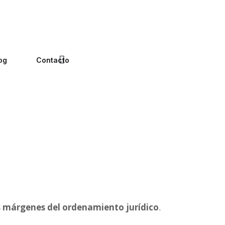
og
Contacto
os márgenes del ordenamiento jurídico
.