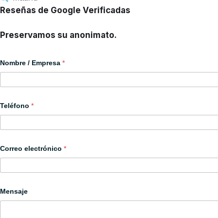
Reseñas de Google Verificadas
Preservamos su anonimato.
Nombre / Empresa
*
P
Teléfono
*
o
l
i
t
i
c
Correo electrónico
*
a
N
o
m
b
Mensaje
r
e
o