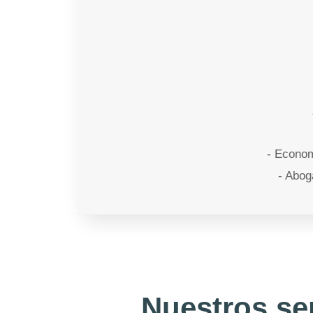
- Econom
- Abog
Nuestros ser