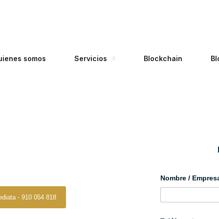
uienes somos
Servicios
Blockchain
Bl
a fiscal tarragona
al Tarragona
Nombre / Empre
ediata - 910 054 818
era de que nuestros clientes