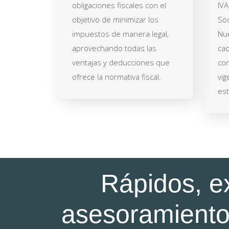
obligaciones fiscales con el
IVA
objetivo de minimizar los
Soc
impuestos de manera legal,
Nue
aprovechando todas las
cad
ventajas y deducciones que
con
ofrece la normativa fiscal.
vig
est
Rápidos, e
asesoramiento