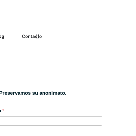
og
Contacto
Preservamos su anonimato.
sa
*