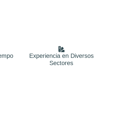
iempo
Experiencia en Diversos
Sectores
agona
 es ayudarte a optimizar tu carga fiscal,