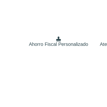
Ahorro Fiscal Personalizado
Ate
Ases
Somos especialistas societarios y ahorro fisc