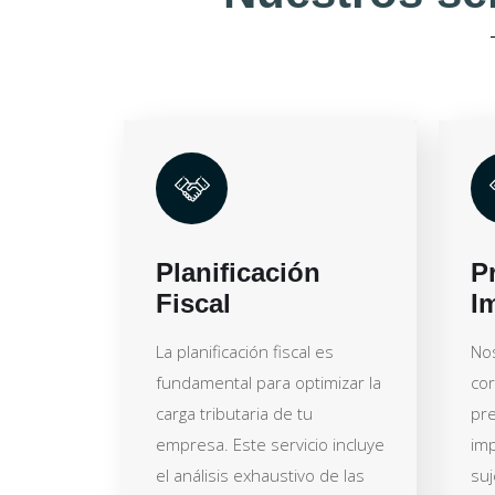
Planificación
P
Fiscal
I
La planificación fiscal es
No
fundamental para optimizar la
cor
carga tributaria de tu
pre
empresa. Este servicio incluye
imp
el análisis exhaustivo de las
suj