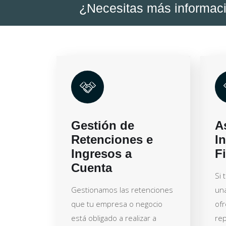
¿Necesitas más informac
Gestión de
A
Retenciones e
I
Ingresos a
F
Cuenta
Si 
Gestionamos las retenciones
una
que tu empresa o negocio
of
está obligado a realizar a
rep