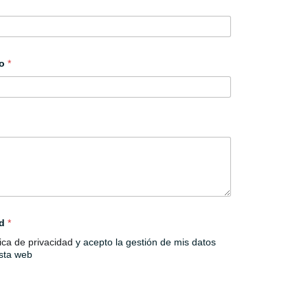
co
*
ad
*
tica de privacidad
y acepto la gestión de mis datos
esta web