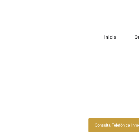
Inicio
Q
Zero Fiscal
»
Asesori
Asesoría Fisc
Consulta Telefónica Inm
Buscamos proactivamente la man