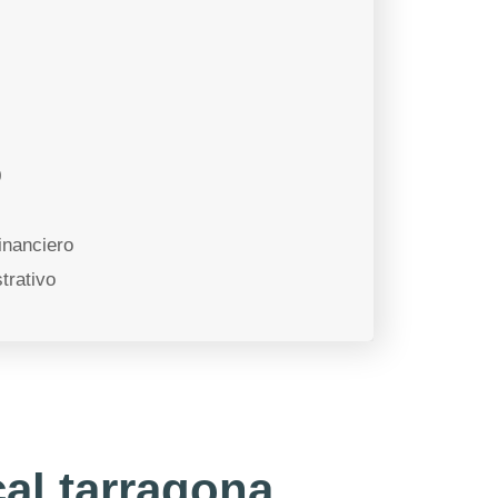
9
inanciero
trativo
cal tarragona