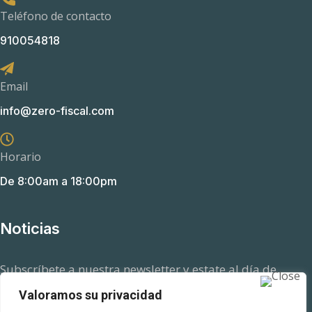
Teléfono de contacto
910054818
Email
info@zero-fiscal.com
Horario
De 8:00am a 18:00pm
Noticias
Subscríbete a nuestra newsletter y estate al día de
aquellas novedades en el ámbito fiscal que pueden
Valoramos su privacidad