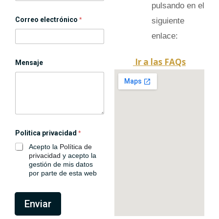
f
pulsando en el
o
n
Correo electrónico
*
siguiente
o
enlace:
P
o
l
Ir a las FAQs
i
Mensaje
t
i
c
a
N
o
m
b
Politica privacidad
*
r
e
Acepto la
Política de
privacidad
y acepto la
gestión de mis datos
por parte de esta web
Enviar