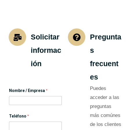
Solicitar
Pregunta
informac
s
ión
frecuent
es
Puedes
Nombre / Empresa
*
acceder a las
preguntas
T
más comúnes
Teléfono
*
e
l
de los clientes
é