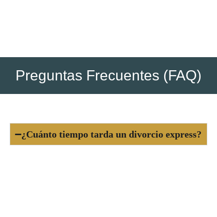
queda legalmente concluido.
Preguntas Frecuentes (FAQ)
¿Cuánto tiempo tarda un divorcio express?
Generalmente, el proceso dura entre 1 y 3
meses, dependiendo de la carga del juzgado y la
rapidez con que se presenten los documentos y
acuerdos necesarios.