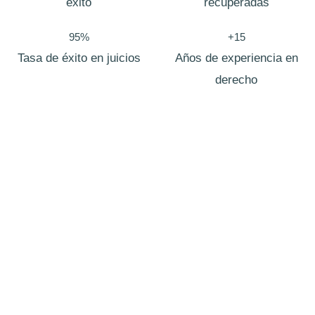
éxito
recuperadas
95%
+15
Tasa de éxito en juicios
Años de experiencia en
derecho
Abogado Divorcio Express
alcala de henares
Sabemos que poner fin a un matrimonio, incluso de
mutuo acuerdo, puede ser una decisión difícil. Por eso, en
Zero Legal te ofrecemos un servicio legal especializado
en
divorcio express
, pensado para quienes desean una