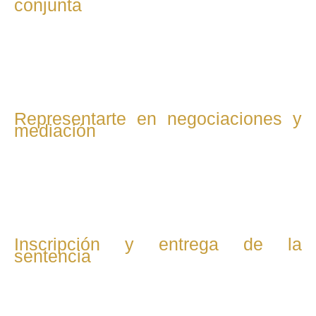
conjunta
Preparamos y presentamos la demanda de divorcio de
mutuo acuerdo ante el juzgado competente para iniciar el
trámite legal.
Representarte en negociaciones y
mediación
Te acompañamos a la audiencia donde se ratifica el
convenio regulador y se formaliza el divorcio, proceso que
suele ser breve y sin confrontaciones.
Inscripción y entrega de la
sentencia
Gestionamos la inscripción del divorcio en el Registro Civil y
te entregamos la sentencia definitiva, con lo que el divorcio