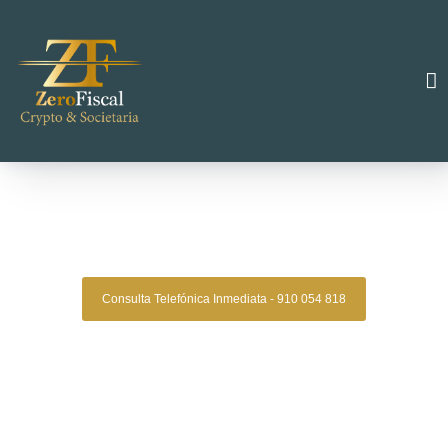
Zero Fiscal
»
divorcio express alcala de henares
Divorcio Express Alcala De
Henares
Consulta Telefónica Inmediata - 910 054 818
Despacho De Abogados De Divorcios
Express Alcala De Henares
Asesoría legal especializada en divorcios de mutuo acuerdo
para quienes buscan una solución ágil, segura y sin
complicaciones. En Zero Legal te acompañamos en todo el
proceso con profesionalismo, atención personalizada y
resultados comprobados.