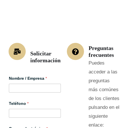
Preguntas
Solicitar
frecuentes
información
Puedes
acceder a las
Nombre / Empresa
*
preguntas
más comúnes
de los clientes
E
Teléfono
*
m
pulsando en el
p
r
siguiente
e
s
enlace: