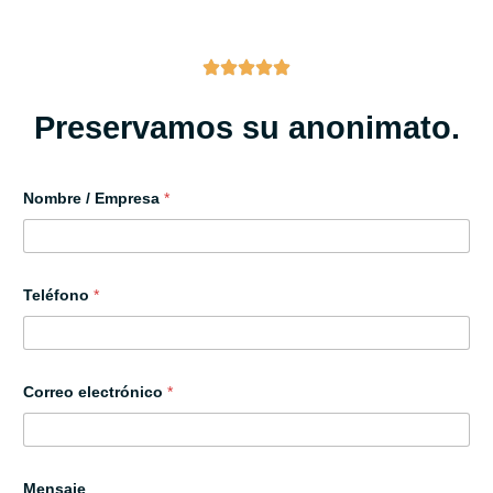
Oficinas en Madrid
Reseñas de Google Verificadas
Preservamos su anonimato.
Nombre / Empresa
*
Teléfono
*
p
Correo electrónico
*
r
i
v
a
c
i
Mensaje