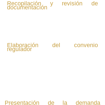
Recopilación y revisión de
documentación
Reunimos todos los documentos necesarios: actas de
matrimonio, documentos de identidad, información
sobre hijos y bienes, entre otros.
Elaboración del convenio
regulador
Redactamos un acuerdo que contemple la custodia,
visitas, pensiones alimenticias y reparto de bienes,
siempre buscando un acuerdo justo y equilibrado para
ambas partes.
Presentación de la demanda