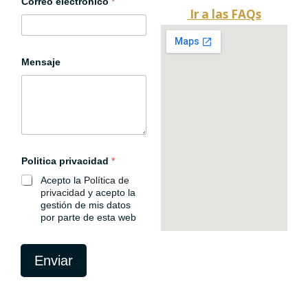
a
Correo electrónico
*
Ir a las FAQs
T
e
l
é
f
Mensaje
o
n
o
N
o
m
b
r
Politica privacidad
*
e
Acepto la
Política de
privacidad
y acepto la
gestión de mis datos
por parte de esta web
Enviar