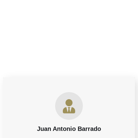
Ya estés decidido a iniciar el trámite o necesites asesoría
para valorar tus opciones, estamos aquí para ayudarte a
dar este paso con tranquilidad y respaldo jurídico.
Juan Antonio Barrado