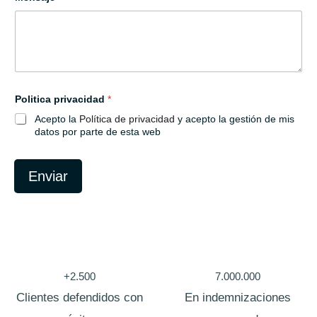
d
a
d
T
e
l
é
f
Politica privacidad
*
o
n
Acepto la
Política de privacidad
y acepto la gestión de mis
o
datos por parte de esta web
/
Enviar
+2.500
7.000.000
Clientes defendidos con
En indemnizaciones