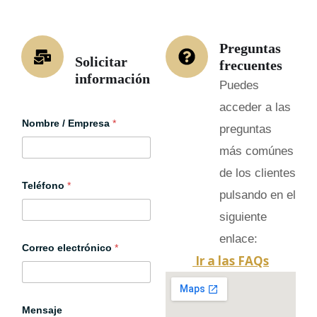
Preguntas
Solicitar
frecuentes
información
Puedes
acceder a las
Nombre / Empresa
*
preguntas
más comúnes
de los clientes
P
Teléfono
*
o
pulsando en el
l
i
siguiente
t
i
enlace:
c
Correo electrónico
*
Ir a las FAQs
a
N
o
m
b
Mensaje