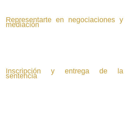
Representarte en negociaciones y
mediación
Te acompañamos a la audiencia donde se ratifica el
convenio regulador y se formaliza el divorcio, proceso que
suele ser breve y sin confrontaciones.
Inscripción y entrega de la
sentencia
Gestionamos la inscripción del divorcio en el Registro Civil y
te entregamos la sentencia definitiva, con lo que el divorcio
queda legalmente concluido.