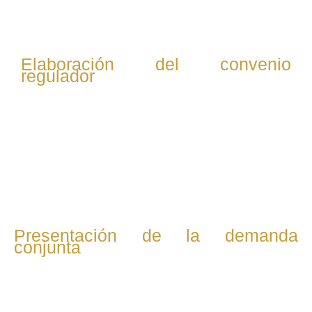
sobre hijos y bienes, entre otros.
Elaboración del convenio
regulador
Redactamos un acuerdo que contemple la custodia,
visitas, pensiones alimenticias y reparto de bienes,
siempre buscando un acuerdo justo y equilibrado para
ambas partes.
Presentación de la demanda
conjunta
Preparamos y presentamos la demanda de divorcio de
mutuo acuerdo ante el juzgado competente para iniciar el
trámite legal.