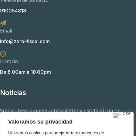
Teléfono de contacto
910054818
Email
info@zero-fiscal.com
Horario
De 8:00am a 18:00pm
Noticias
Subscríbete a nuestra newsletter y estate al día de
aquellas novedades en el ámbito fiscal que pueden
Valoramos su privacidad
afectarte.
Utilizamos cookies para mejorar tu experiencia de