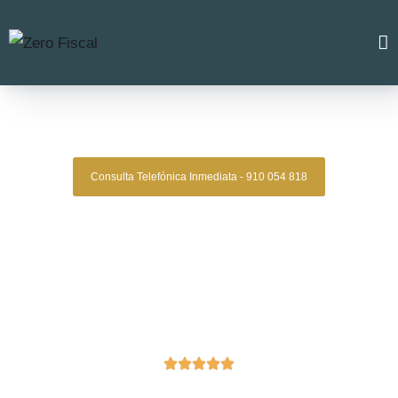
Zero Fiscal
»
divorcio express badalona
Divorcio Express Badalona
Consulta Telefónica Inmediata - 910 054 818
Despacho De Abogados De Divorcios
Express Badalona
Asesoría legal especializada en divorcios de mutuo acuerdo
para quienes buscan una solución ágil, segura y sin
complicaciones. En Zero Legal te acompañamos en todo el
proceso con profesionalismo, atención personalizada y
resultados comprobados.
Oficinas en Madrid
Reseñas de Google Verificadas