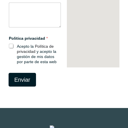
r
e
o
c
u
l
t
o
Politica privacidad
*
Acepto la
Política de
privacidad
y acepto la
gestión de mis datos
por parte de esta web
Enviar