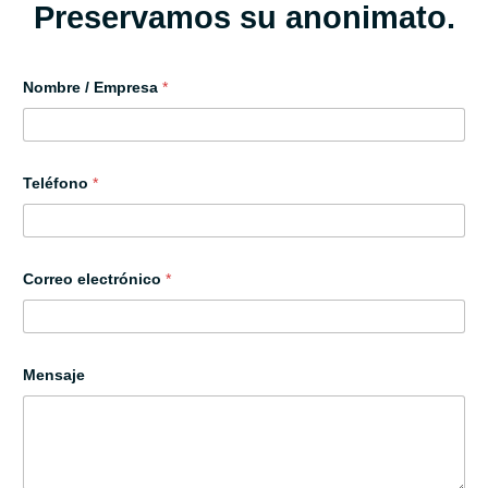
Preservamos su anonimato.
Nombre / Empresa
*
C
Teléfono
*
a
m
p
o
p
r
Correo electrónico
*
i
v
a
c
i
Mensaje
d
a
d