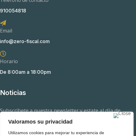
Teléfono de contacto
910054818
Email
info@zero-fiscal.com
Horario
De 8:00am a 18:00pm
Noticias
Subscríbete a nuestra newsletter y estate al día de
aquellas novedades en el ámbito fiscal que pueden
Valoramos su privacidad
afectarte.
Utilizamos cookies para mejorar tu experiencia de