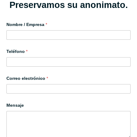
Preservamos su anonimato.
Nombre / Empresa
*
Teléfono
*
o
Correo electrónico
*
c
u
l
t
o
/
Mensaje
e
l
e
c
t
r