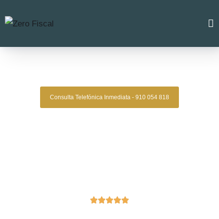
Zero Fiscal
»
divorcio express granollers
Divorcio Express Granollers
Consulta Telefónica Inmediata - 910 054 818
Despacho De Abogados De Divorcios
Express Granollers
Asesoría legal especializada en divorcios de mutuo acuerdo
para quienes buscan una solución ágil, segura y sin
complicaciones. En Zero Legal te acompañamos en todo el
proceso con profesionalismo, atención personalizada y
resultados comprobados.
Oficinas en Madrid
Reseñas de Google Verificadas