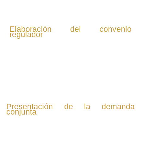
sobre hijos y bienes, entre otros.
Elaboración del convenio
regulador
Redactamos un acuerdo que contemple la custodia,
visitas, pensiones alimenticias y reparto de bienes,
siempre buscando un acuerdo justo y equilibrado para
ambas partes.
Presentación de la demanda
conjunta
Preparamos y presentamos la demanda de divorcio de
mutuo acuerdo ante el juzgado competente para iniciar el
trámite legal.