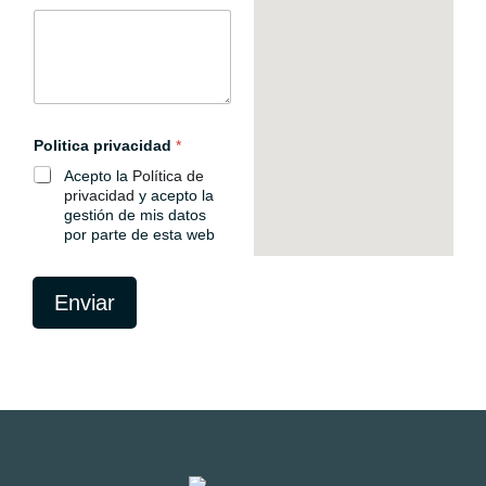
Politica privacidad
*
Acepto la
Política de
privacidad
y acepto la
gestión de mis datos
por parte de esta web
N
o
Enviar
m
b
r
e
C
a
m
p
o
M