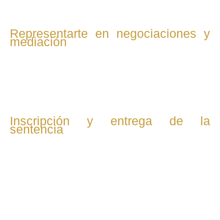
Representarte en negociaciones y
mediación
Te acompañamos a la audiencia donde se ratifica el
convenio regulador y se formaliza el divorcio, proceso que
suele ser breve y sin confrontaciones.
Inscripción y entrega de la
sentencia
Gestionamos la inscripción del divorcio en el Registro Civil y
te entregamos la sentencia definitiva, con lo que el divorcio
queda legalmente concluido.