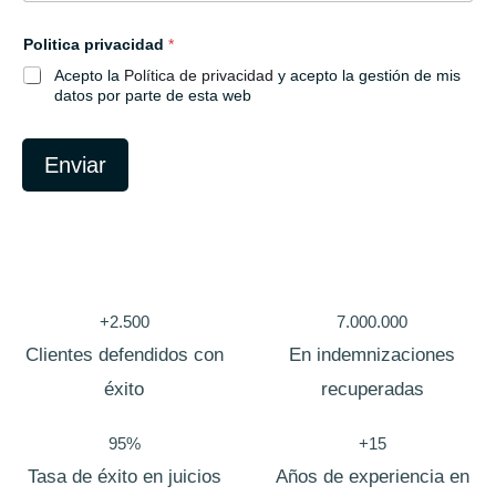
ó
n
Politica privacidad
*
i
c
Acepto la
Política de privacidad
y acepto la gestión de mis
o
datos por parte de esta web
Enviar
+2.500
7.000.000
Clientes defendidos con
En indemnizaciones
éxito
recuperadas
95%
+15
Tasa de éxito en juicios
Años de experiencia en