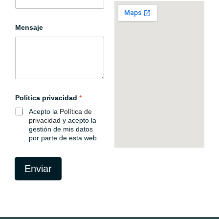
u
l
t
o
Mensaje
e
l
e
c
t
r
ó
n
Politica privacidad
*
i
c
Acepto la
Política de
o
privacidad
y acepto la
gestión de mis datos
por parte de esta web
Enviar