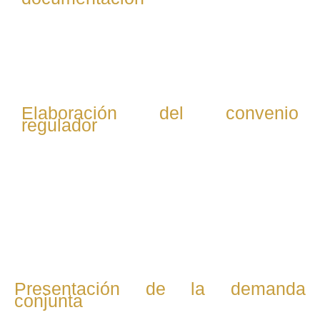
Reunimos todos los documentos necesarios: actas de
matrimonio, documentos de identidad, información
sobre hijos y bienes, entre otros.
Elaboración del convenio
regulador
Redactamos un acuerdo que contemple la custodia,
visitas, pensiones alimenticias y reparto de bienes,
siempre buscando un acuerdo justo y equilibrado para
ambas partes.
Presentación de la demanda
conjunta