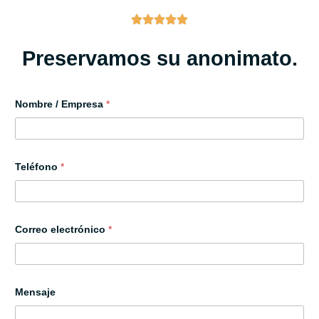
Reseñas de Google Verificadas
Preservamos su anonimato.
Nombre / Empresa
*
Teléfono
*
Correo electrónico
*
E
Mensaje
m
p
r