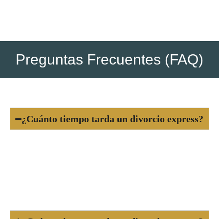
Preguntas Frecuentes (FAQ)
¿Cuánto tiempo tarda un divorcio express?
Generalmente, el proceso dura entre 1 y 3
meses, dependiendo de la carga del juzgado y la
rapidez con que se presenten los documentos y
acuerdos necesarios.