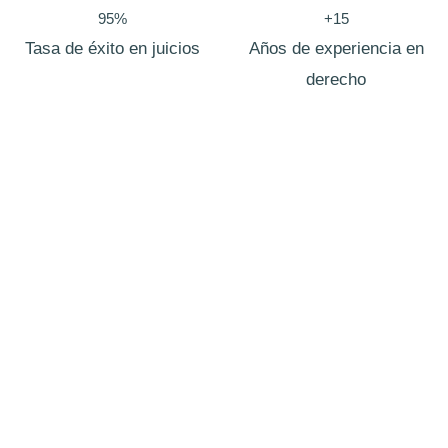
95%
+15
Tasa de éxito en juicios
Años de experiencia en
derecho
Abogado Divorcio Express
soria
Sabemos que poner fin a un matrimonio, incluso de
mutuo acuerdo, puede ser una decisión difícil. Por eso, en
Zero Legal te ofrecemos un servicio legal especializado
en
divorcio express
, pensado para quienes desean una
solución rápida, segura y sin complicaciones innecesarias.