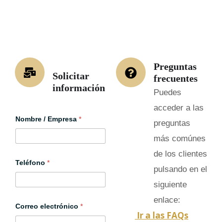
Preguntas
Solicitar
frecuentes
información
Puedes
acceder a las
Nombre / Empresa
*
preguntas
más comúnes
de los clientes
N
Teléfono
*
o
pulsando en el
m
b
siguiente
r
e
enlace:
o
Correo electrónico
*
Ir a las FAQs
c