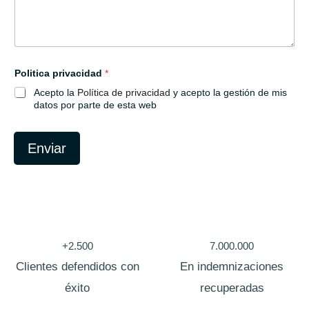
e
s
a
/
P
o
Politica privacidad
*
l
Acepto la
Política de privacidad
y acepto la gestión de mis
i
t
datos por parte de esta web
i
c
a
Enviar
+2.500
7.000.000
Clientes defendidos con
En indemnizaciones
éxito
recuperadas