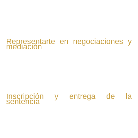
Preparamos y presentamos la demanda de divorcio de
mutuo acuerdo ante el juzgado competente para iniciar el
trámite legal.
Representarte en negociaciones y
mediación
Te acompañamos a la audiencia donde se ratifica el
convenio regulador y se formaliza el divorcio, proceso que
suele ser breve y sin confrontaciones.
Inscripción y entrega de la
sentencia
Gestionamos la inscripción del divorcio en el Registro Civil y
te entregamos la sentencia definitiva, con lo que el divorcio
queda legalmente concluido.