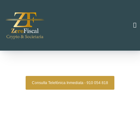
Zero Fiscal
»
divorcio express soria
Divorcio Express Soria
Consulta Telefónica Inmediata - 910 054 818
Despacho De Abogados De Divorcios
Express Soria
Asesoría legal especializada en divorcios de mutuo acuerdo
para quienes buscan una solución ágil, segura y sin
complicaciones. En Zero Legal te acompañamos en todo el
proceso con profesionalismo, atención personalizada y
resultados comprobados.
Oficinas en Madrid